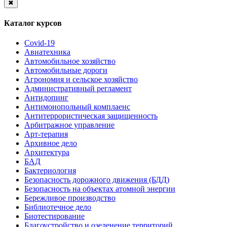
✖
Каталог курсов
Covid-19
Авиатехника
Автомобильное хозяйство
Автомобильные дороги
Агрономия и сельское хозяйство
Административный регламент
Антидопинг
Антимонопольный комплаенс
Антитеррористическая защищенность
Арбитражное управление
Арт-терапия
Архивное дело
Архитектура
БАД
Бактериология
Безопасность дорожного движения (БДД)
Безопасность на объектах атомной энергии
Бережливое производство
Библиотечное дело
Биотестирование
Благоустройство и озеленение территорий