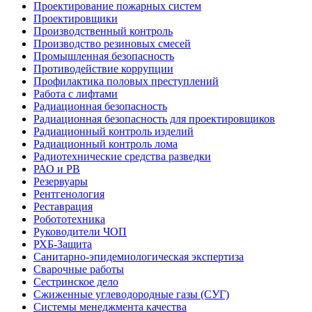
Проектирование пожарных систем
Проектировщики
Производственный контроль
Производство резиновых смесей
Промышленная безопасность
Противодействие коррупции
Профилактика половых преступлений
Работа с лифтами
Радиационная безопасность
Радиационная безопасность для проектировщиков
Радиационный контроль изделий
Радиационный контроль лома
Радиотехнические средства разведки
РАО и РВ
Резервуары
Рентгенология
Реставрация
Робототехника
Руководители ЧОП
РХБ-Защита
Санитарно-эпидемиологическая экспертиза
Сварочные работы
Сестринское дело
Сжиженные углеводородные газы (СУГ)
Системы менеджмента качества