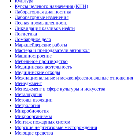
Культура
Курсы целевого назначения (КЦН)
Лабораторная диагностика
Лабораторные изменения
Лесная промышленность
Ликвидация разливов нефти
Логистика
Ломбардное дело
Маркшейдерские работы
Мастера и преподаватели автошкол
Машиностроение
Мебельное производство
Медицинская деятельность
Медицинские отходы
Межнациональные и межконфессиональные отношения
Менеджмент
Менеджмент в сфере культуры и искусства
Металлургия
Методы изоляции
Метрология
Микробиология
Микроорганизмы
Монтаж пожарных систем
Морские нефтегазовые месторождения
Моющие средства