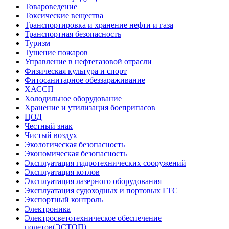
Товароведение
Токсические вещества
Транспортировка и хранение нефти и газа
Транспортная безопасность
Туризм
Тушение пожаров
Управление в нефтегазовой отрасли
Физическая культура и спорт
Фитосанитарное обеззараживание
ХАССП
Холодильное оборудование
Хранение и утилизация боеприпасов
ЦОД
Честный знак
Чистый воздух
Экологическая безопасность
Экономическая безопасность
Эксплуатация гидротехнических сооружений
Эксплуатация котлов
Эксплуатация лазерного оборудования
Эксплуатация судоходных и портовых ГТС
Экспортный контроль
Электроника
Электросветотехническое обеспечение
полетов(ЭСТОП)