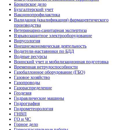
Брокерское дело
Бухгалтерский учет
Вакцинопрофилактика
Валидация (квалификация) фармацевтического
производства
Ветеринарно-санитарная экспертиза
Взрывозащитное электрооборудование
Вирусология
Внешнеэкономическая деятельность
Водители-наставники по БДД
Водные ресурсы
Воинский учет и мобилизационная подготовка
Временная нетрудоспособности
Газобаллонное оборудование (ГБО)
Газовое хозяйство
Газопроводы
Газораспределение
Геодезия
Гидравлические машины
Гидрография
Гидрометеорология
ГНВП
ГО и ЧС
Горное дело
Горноспасательные работы