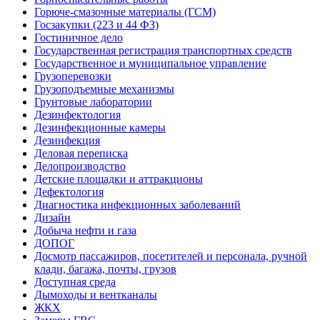
Горюче-смазочные материалы (ГСМ)
Госзакупки (223 и 44 ФЗ)
Гостиничное дело
Государственная регистрация транспортных средств
Государственное и муниципальное управление
Грузоперевозки
Грузоподъемные механизмы
Грунтовые лаборатории
Дезинфектология
Дезинфекционные камеры
Дезинфекция
Деловая переписка
Делопроизводство
Детские площадки и аттракционы
Дефектология
Диагностика инфекционных заболеваний
Дизайн
Добыча нефти и газа
ДОПОГ
Досмотр пассажиров, посетителей и персонала, ручной
клади, багажа, почты, грузов
Доступная среда
Дымоходы и вентканалы
ЖКХ