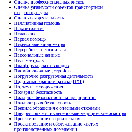
Оценка профессиональных рисков
Оценка уязвимости объектов транспортной
инфраструктуры
Оценочная деятельность
Паллиативная помощь
Паразитология
Педагогика
Первая помощь
Переносные виброметры
Переработка нефти и газа
Персональные данные
Пест-контроль
Платформы для инвалидов
Пломбировочные устройства
Погрузочно-разгрузочная деятельность
Подземные хранилища газа (ПХГ)
Подъемные сооружения
Пожарная безопасность
Пожарная безопасность на предприятии
Пожаровзрывобезопасность
Правила обращения с опасными отходами
Предрейсовые и послерейсовые медицинские осмотры
Проектирование в строительстве
Проектирование и обслуживание чистых
производственных помещений