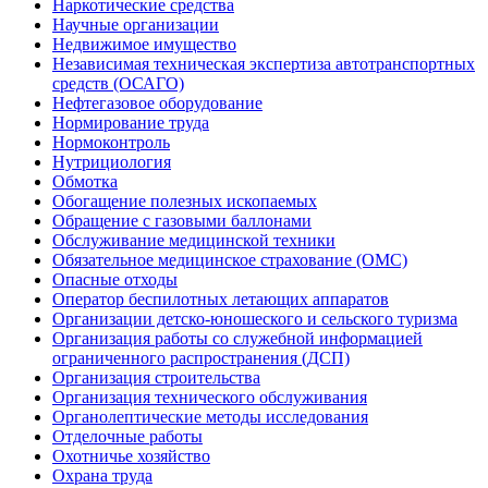
Наркотические средства
Научные организации
Недвижимое имущество
Независимая техническая экспертиза автотранспортных
средств (ОСАГО)
Нефтегазовое оборудование
Нормирование труда
Нормоконтроль
Нутрициология
Обмотка
Обогащение полезных ископаемых
Обращение с газовыми баллонами
Обслуживание медицинской техники
Обязательное медицинское страхование (ОМС)
Опасные отходы
Оператор беспилотных летающих аппаратов
Организации детско-юношеского и сельского туризма
Организация работы со служебной информацией
ограниченного распространения (ДСП)
Организация строительства
Организация технического обслуживания
Органолептические методы исследования
Отделочные работы
Охотничье хозяйство
Охрана труда