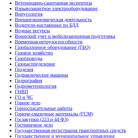
Ветеринарно-санитарная экспертиза
Взрывозащитное электрооборудование
Вирусология
Внешнеэкономическая деятельность
Водители-наставники по БДД
Водные ресурсы
Воинский учет и мобилизационная подготовка
Временная нетрудоспособности
Газобаллонное оборудование (ГБО)
Газовое хозяйство
Газопроводы
Газораспределение
Геодезия
Гидравлические машины
Гидрография
Гидрометеорология
ГНВП
ГО и ЧС
Горное дело
Горноспасательные работы
Горюче-смазочные материалы (ГСМ)
Госзакупки (223 и 44 ФЗ)
Гостиничное дело
Государственная регистрация транспортных средств
Государственное и муниципальное управление