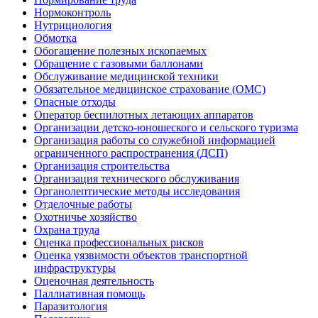
Нормоконтроль
Нутрициология
Обмотка
Обогащение полезных ископаемых
Обращение с газовыми баллонами
Обслуживание медицинской техники
Обязательное медицинское страхование (ОМС)
Опасные отходы
Оператор беспилотных летающих аппаратов
Организации детско-юношеского и сельского туризма
Организация работы со служебной информацией
ограниченного распространения (ДСП)
Организация строительства
Организация технического обслуживания
Органолептические методы исследования
Отделочные работы
Охотничье хозяйство
Охрана труда
Оценка профессиональных рисков
Оценка уязвимости объектов транспортной
инфраструктуры
Оценочная деятельность
Паллиативная помощь
Паразитология