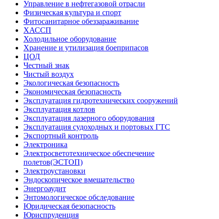
Управление в нефтегазовой отрасли
Физическая культура и спорт
Фитосанитарное обеззараживание
ХАССП
Холодильное оборудование
Хранение и утилизация боеприпасов
ЦОД
Честный знак
Чистый воздух
Экологическая безопасность
Экономическая безопасность
Эксплуатация гидротехнических сооружений
Эксплуатация котлов
Эксплуатация лазерного оборудования
Эксплуатация судоходных и портовых ГТС
Экспортный контроль
Электроника
Электросветотехническое обеспечение
полетов(ЭСТОП)
Электроустановки
Эндоскопическое вмешательство
Энергоаудит
Энтомологическое обследование
Юридическая безопасность
Юриспруденция