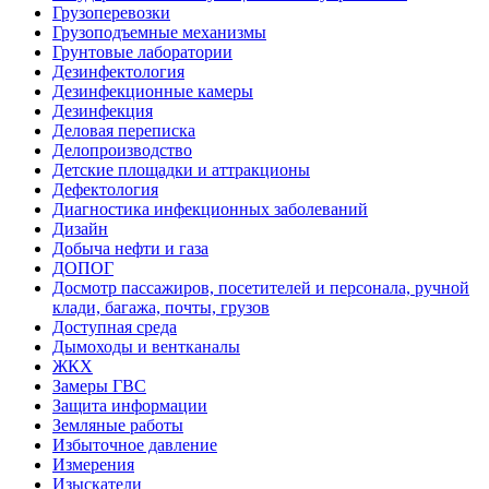
Грузоперевозки
Грузоподъемные механизмы
Грунтовые лаборатории
Дезинфектология
Дезинфекционные камеры
Дезинфекция
Деловая переписка
Делопроизводство
Детские площадки и аттракционы
Дефектология
Диагностика инфекционных заболеваний
Дизайн
Добыча нефти и газа
ДОПОГ
Досмотр пассажиров, посетителей и персонала, ручной
клади, багажа, почты, грузов
Доступная среда
Дымоходы и вентканалы
ЖКХ
Замеры ГВС
Защита информации
Земляные работы
Избыточное давление
Измерения
Изыскатели