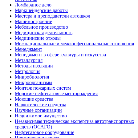
Ломбардное дело
Маркшейдерские работы
Мастера и преподаватели автошкол
Машиностроение
Мебельное производство
Медицинская деятельность
Медицинские отходы
Межнациональные и межконфессиональные отношения
Менеджмент
Менеджмент в сфере культуры и искусства
Металлургия
Методы изоляции
Метрология
Микробиология
Микроорганизмы
Монтаж пожарных систем
Морские нефтегазовые месторождения
Моющие средства
Наркотические средства
Научные организации
Недвижимое имущество
Независимая техническая экспертиза автотранспортных
средств (ОСАГО)
Нефтегазовое оборудование
Нормирование труда