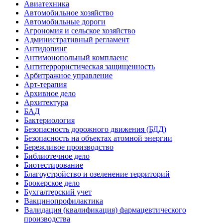
Авиатехника
Автомобильное хозяйство
Автомобильные дороги
Агрономия и сельское хозяйство
Административный регламент
Антидопинг
Антимонопольный комплаенс
Антитеррористическая защищенность
Арбитражное управление
Арт-терапия
Архивное дело
Архитектура
БАД
Бактериология
Безопасность дорожного движения (БДД)
Безопасность на объектах атомной энергии
Бережливое производство
Библиотечное дело
Биотестирование
Благоустройство и озеленение территорий
Брокерское дело
Бухгалтерский учет
Вакцинопрофилактика
Валидация (квалификация) фармацевтического
производства