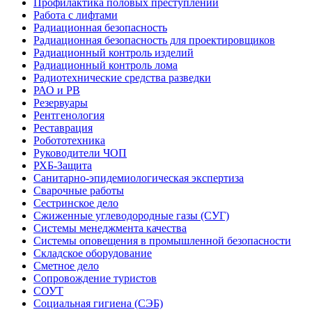
Профилактика половых преступлений
Работа с лифтами
Радиационная безопасность
Радиационная безопасность для проектировщиков
Радиационный контроль изделий
Радиационный контроль лома
Радиотехнические средства разведки
РАО и РВ
Резервуары
Рентгенология
Реставрация
Робототехника
Руководители ЧОП
РХБ-Защита
Санитарно-эпидемиологическая экспертиза
Сварочные работы
Сестринское дело
Сжиженные углеводородные газы (СУГ)
Системы менеджмента качества
Системы оповещения в промышленной безопасности
Складское оборудование
Сметное дело
Сопровождение туристов
СОУТ
Социальная гигиена (СЭБ)