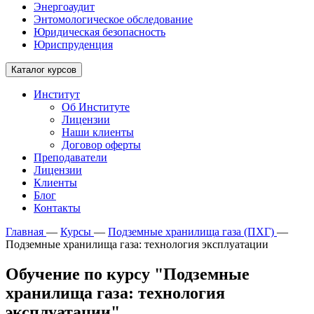
Энергоаудит
Энтомологическое обследование
Юридическая безопасность
Юриспруденция
Каталог курсов
Институт
Об Институте
Лицензии
Наши клиенты
Договор оферты
Преподаватели
Лицензии
Клиенты
Блог
Контакты
Главная
—
Курсы
—
Подземные хранилища газа (ПХГ)
—
Подземные хранилища газа: технология эксплуатации
Обучение по курсу "Подземные
хранилища газа: технология
эксплуатации"