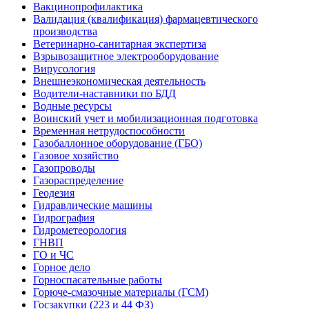
Вакцинопрофилактика
Валидация (квалификация) фармацевтического
производства
Ветеринарно-санитарная экспертиза
Взрывозащитное электрооборудование
Вирусология
Внешнеэкономическая деятельность
Водители-наставники по БДД
Водные ресурсы
Воинский учет и мобилизационная подготовка
Временная нетрудоспособности
Газобаллонное оборудование (ГБО)
Газовое хозяйство
Газопроводы
Газораспределение
Геодезия
Гидравлические машины
Гидрография
Гидрометеорология
ГНВП
ГО и ЧС
Горное дело
Горноспасательные работы
Горюче-смазочные материалы (ГСМ)
Госзакупки (223 и 44 ФЗ)