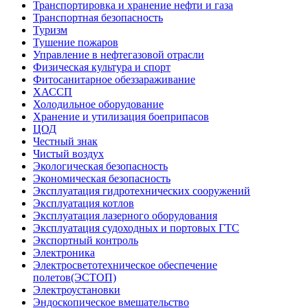
Транспортировка и хранение нефти и газа
Транспортная безопасность
Туризм
Тушение пожаров
Управление в нефтегазовой отрасли
Физическая культура и спорт
Фитосанитарное обеззараживание
ХАССП
Холодильное оборудование
Хранение и утилизация боеприпасов
ЦОД
Честный знак
Чистый воздух
Экологическая безопасность
Экономическая безопасность
Эксплуатация гидротехнических сооружений
Эксплуатация котлов
Эксплуатация лазерного оборудования
Эксплуатация судоходных и портовых ГТС
Экспортный контроль
Электроника
Электросветотехническое обеспечение
полетов(ЭСТОП)
Электроустановки
Эндоскопическое вмешательство