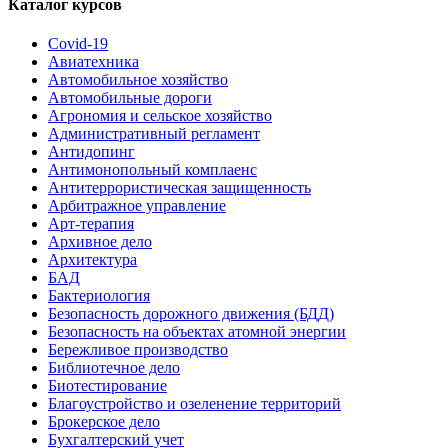
Каталог курсов
Covid-19
Авиатехника
Автомобильное хозяйство
Автомобильные дороги
Агрономия и сельское хозяйство
Административный регламент
Антидопинг
Антимонопольный комплаенс
Антитеррористическая защищенность
Арбитражное управление
Арт-терапия
Архивное дело
Архитектура
БАД
Бактериология
Безопасность дорожного движения (БДД)
Безопасность на объектах атомной энергии
Бережливое производство
Библиотечное дело
Биотестирование
Благоустройство и озеленение территорий
Брокерское дело
Бухгалтерский учет