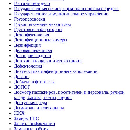
Гостиничное дело
Государственная регистрация транспортных средств
Государственное и муниципальное управление
Грузоперевозки
Грузоподъемные механизмы
Грунтовые лаборатории
Дезинфектология
Дезинфекционные камеры
Дезинфекция
Деловая переписка
Делопроизводство
Детские площадки и аттракционы
Дефектология
Диагностика инфекционных заболеваний
Дизайн
Добыча нефти и газа
ДОПОГ
Досмотр пассажиров, посетителей и персонала, ручной
клади, багажа, почты, грузов
Доступная среда
Дымоходы и вентканалы
ЖКХ
Замеры ГВС
Защита информации
Земляные работы