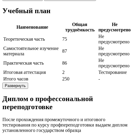
Учебный план
Общая
Не
Наименование
трудоёмкость
предусмотрено
Не
Теоретическая часть
75
предусмотрено
Самостоятельное изучение
Не
87
материала
предусмотрено
Не
Практическая часть
86
предусмотрено
Итоговая аттестация
2
Тестирование
Итого часов
250
-
Развернуть
Диплом о профессональной
переподготовке
После прохождения промежуточного и итогового
тестирования по курсу профпереподготовки выдаем диплом
установленного государством образца