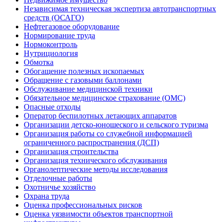
Независимая техническая экспертиза автотранспортных
средств (ОСАГО)
Нефтегазовое оборудование
Нормирование труда
Нормоконтроль
Нутрициология
Обмотка
Обогащение полезных ископаемых
Обращение с газовыми баллонами
Обслуживание медицинской техники
Обязательное медицинское страхование (ОМС)
Опасные отходы
Оператор беспилотных летающих аппаратов
Организации детско-юношеского и сельского туризма
Организация работы со служебной информацией
ограниченного распространения (ДСП)
Организация строительства
Организация технического обслуживания
Органолептические методы исследования
Отделочные работы
Охотничье хозяйство
Охрана труда
Оценка профессиональных рисков
Оценка уязвимости объектов транспортной