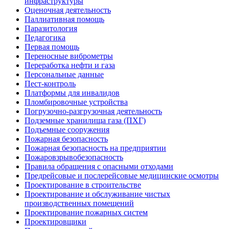
инфраструктуры
Оценочная деятельность
Паллиативная помощь
Паразитология
Педагогика
Первая помощь
Переносные виброметры
Переработка нефти и газа
Персональные данные
Пест-контроль
Платформы для инвалидов
Пломбировочные устройства
Погрузочно-разгрузочная деятельность
Подземные хранилища газа (ПХГ)
Подъемные сооружения
Пожарная безопасность
Пожарная безопасность на предприятии
Пожаровзрывобезопасность
Правила обращения с опасными отходами
Предрейсовые и послерейсовые медицинские осмотры
Проектирование в строительстве
Проектирование и обслуживание чистых
производственных помещений
Проектирование пожарных систем
Проектировщики