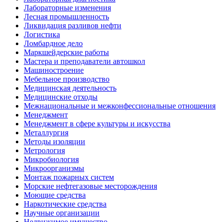
Лабораторные изменения
Лесная промышленность
Ликвидация разливов нефти
Логистика
Ломбардное дело
Маркшейдерские работы
Мастера и преподаватели автошкол
Машиностроение
Мебельное производство
Медицинская деятельность
Медицинские отходы
Межнациональные и межконфессиональные отношения
Менеджмент
Менеджмент в сфере культуры и искусства
Металлургия
Методы изоляции
Метрология
Микробиология
Микроорганизмы
Монтаж пожарных систем
Морские нефтегазовые месторождения
Моющие средства
Наркотические средства
Научные организации
Недвижимое имущество