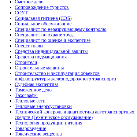
Сметное дело
Сопровождение туристов
СОУТ
Социальная гигиена (СЭБ)
Социальное обслуживание
Специалист по неразрушающему контролю
Специалист по охране труда
Специалист по оценке и экспертизе
Спецсигналы
Средства индивидуальной защиты
Средства подмащивания
Строители
Строительные машины
Строительство и эксплуатация объектов
инфраструктуры железнодорожного транспорта
Судебная экспертиза
Таможенное дело
Тахографы
Тепловые сети
Тепловые энергоустановки
Технический контроль и диагностика автотранспортных
средств (Техническое обслуживание)
Технология продукции питания
Товароведение
Токсические вещества