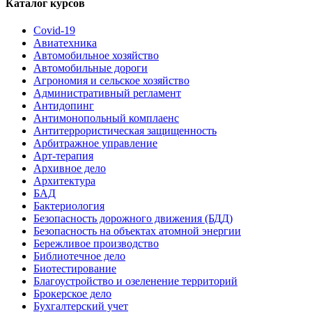
Каталог курсов
Covid-19
Авиатехника
Автомобильное хозяйство
Автомобильные дороги
Агрономия и сельское хозяйство
Административный регламент
Антидопинг
Антимонопольный комплаенс
Антитеррористическая защищенность
Арбитражное управление
Арт-терапия
Архивное дело
Архитектура
БАД
Бактериология
Безопасность дорожного движения (БДД)
Безопасность на объектах атомной энергии
Бережливое производство
Библиотечное дело
Биотестирование
Благоустройство и озеленение территорий
Брокерское дело
Бухгалтерский учет