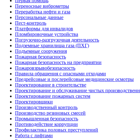
Первая помощь
Переносные виброметры
Переработка нефти и газа
Персональные данные
Пест-контроль
Платформы для инвалидов
Пломбировочные устройства
Погрузочно-разгрузочная деятельность
Подземные хранилища газа (ПХГ)
Подъемные сооружения
Пожарная безопасность
Пожарная безопасность на предприятии
Пожаровзрывобезопасность
Правила обращения с опасными отходами
Предрейсовые и послерейсовые медицинские осмотры
Проектирование в строительстве
Проектирование и обслуживание чистых производствен
Проектирование пожарных систем
Проектировщики
Производственный контроль
Производство резиновых смесей
Промышленная безопасность
Противодействие коррупции
Профилактика половых преступлений
Работа с лифтами