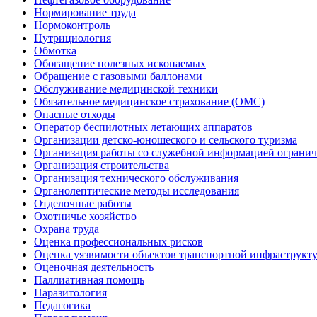
Нормирование труда
Нормоконтроль
Нутрициология
Обмотка
Обогащение полезных ископаемых
Обращение с газовыми баллонами
Обслуживание медицинской техники
Обязательное медицинское страхование (ОМС)
Опасные отходы
Оператор беспилотных летающих аппаратов
Организации детско-юношеского и сельского туризма
Организация работы со служебной информацией огранич
Организация строительства
Организация технического обслуживания
Органолептические методы исследования
Отделочные работы
Охотничье хозяйство
Охрана труда
Оценка профессиональных рисков
Оценка уязвимости объектов транспортной инфраструкт
Оценочная деятельность
Паллиативная помощь
Паразитология
Педагогика