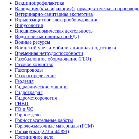
Вакцинопрофилактика
Валидация (квалификация) фармацевтического производс
Ветеринарно-санитарная экспертиза
Взрывозащитное электрооборудование
Вирусология
Внешнеэкономическая деятельность
Водители-наставники по БДД
Водные ресурсы
Воинский учет и мобилизационная подготовка
Временная нетрудоспособности
Газобаллонное оборудование (ГБО)
Газовое хозяйство
Газопроводы
Газораспределение
Геодезия
Гидравлические машины
Гидрография
Гидрометеорология
ГНВП
ГО и ЧС
Горное дело
Горноспасательные работы
Горюче-смазочные материалы (ГСМ)
Госзакупки (223 и 44 ФЗ)
Гостиничное дело