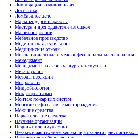
Ликвидация разливов нефти
Логистика
Ломбардное дело
Маркшейдерские работы
Мастера и преподаватели автошкол
Машиностроение
Мебельное производство
Медицинская деятельность
Медицинские отходы
Межнациональные и межконфессиональные отношения
Менеджмент
Менеджмент в сфере культуры и искусства
Металлургия
Методы изоляции
Метрология
Микробиология
Микроорганизмы
Монтаж пожарных систем
Морские нефтегазовые месторождения
Моющие средства
Наркотические средства
Научные организации
Недвижимое имущество
Независимая техническая экспертиза автотранспортных 
Нефтегазовое оборудование