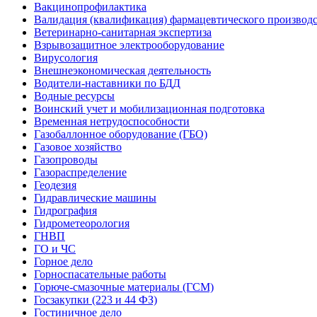
Вакцинопрофилактика
Валидация (квалификация) фармацевтического производс
Ветеринарно-санитарная экспертиза
Взрывозащитное электрооборудование
Вирусология
Внешнеэкономическая деятельность
Водители-наставники по БДД
Водные ресурсы
Воинский учет и мобилизационная подготовка
Временная нетрудоспособности
Газобаллонное оборудование (ГБО)
Газовое хозяйство
Газопроводы
Газораспределение
Геодезия
Гидравлические машины
Гидрография
Гидрометеорология
ГНВП
ГО и ЧС
Горное дело
Горноспасательные работы
Горюче-смазочные материалы (ГСМ)
Госзакупки (223 и 44 ФЗ)
Гостиничное дело