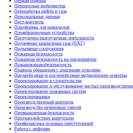
Первая помощь
Переносные виброметры
Переработка нефти и газа
Персональные данные
Пест-контроль
Платформы для инвалидов
Пломбировочные устройства
Погрузочно-разгрузочная деятельность
Подземные хранилища газа (ПХГ)
Подъемные сооружения
Пожарная безопасность
Пожарная безопасность на предприятии
Пожаровзрывобезопасность
Правила обращения с опасными отходами
Предрейсовые и послерейсовые медицинские осмотры
Проектирование в строительстве
Проектирование и обслуживание чистых производствен
Проектирование пожарных систем
Проектировщики
Производственный контроль
Производство резиновых смесей
Промышленная безопасность
Противодействие коррупции
Профилактика половых преступлений
Работа с лифтами