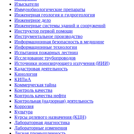
Изыскатели
Иммунобиологические препараты
Инженерная геология и гидрогеология
Инженерное дело
Инженерные системы зданий и сооружений
Инструктор первой помощи
Инструментальное производство
Информационная безопасность в медицине
Информационные технологии
Испытания пожарных лестниц
Исследование трубопроводов
Источники ионизирующего излучения (ИИИ)
Кадастровая деятельность
Кинология
КИПиА
Коммерческая тайна
Контроль качества
Контроль качества нефти
Контрольная (надзорная) деятельность
Коррозия
Культура
Курсы целевого назначения (КЦН)
Лабораторная диагностика
Лабораторные изменения
Лесная промышленность