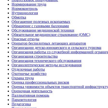
Нормирование труда
Нормоконтроль
Нутрициология
Обмотка
Обогащение полезных ископаемых
Обращение с газовыми баллонами
Обслуживание медицинской техники
Обязательное медицинское страхование (ОМС)
Опасные отходы
Оператор беспилотных летающих аппаратов
Организации детско-юношеского и сельского туризма
Организация работы со служебной информацией огранич
Организация строительства
Организация технического обслуживания
Органолептические методы исследования
Отделочные работы
Охотничье хозяйство
Охрана труда
Оценка профессиональных рисков
Оценка уязвимости объектов транспортной инфраструкт
Оценочная деятельность
Паллиативная помощь
Паразитология
Педагогика