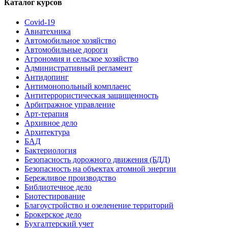
Каталог курсов
Covid-19
Авиатехника
Автомобильное хозяйство
Автомобильные дороги
Агрономия и сельское хозяйство
Административный регламент
Антидопинг
Антимонопольный комплаенс
Антитеррористическая защищенность
Арбитражное управление
Арт-терапия
Архивное дело
Архитектура
БАД
Бактериология
Безопасность дорожного движения (БДД)
Безопасность на объектах атомной энергии
Бережливое производство
Библиотечное дело
Биотестирование
Благоустройство и озеленение территорий
Брокерское дело
Бухгалтерский учет