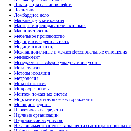
Ликвидация разливов нефти
Логистика
Ломбардное дело
Маркшейдерские работы
Мастера и преподаватели автошкол
Машиностроение
Мебельное производство
Медицинская деятельность
Медицинские отходы
Межнациональные и межконфессиональные отношения
Менеджмент
Менеджмент в сфере культуры и искусства
Металлургия
Методы изоляции
Метрология
Микробиология
Микроорганизмы
Монтаж пожарных систем
Морские нефтегазовые месторождения
Моющие средства
Наркотические средства
Научные организации
Недвижимое имущество
Независимая техническая экспертиза автотранспортных 
Нефтегазовое оборудование