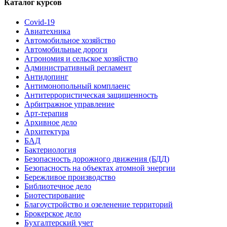
Каталог курсов
Covid-19
Авиатехника
Автомобильное хозяйство
Автомобильные дороги
Агрономия и сельское хозяйство
Административный регламент
Антидопинг
Антимонопольный комплаенс
Антитеррористическая защищенность
Арбитражное управление
Арт-терапия
Архивное дело
Архитектура
БАД
Бактериология
Безопасность дорожного движения (БДД)
Безопасность на объектах атомной энергии
Бережливое производство
Библиотечное дело
Биотестирование
Благоустройство и озеленение территорий
Брокерское дело
Бухгалтерский учет