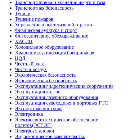
Транспортировка и хранение нефти и газа
Транспортная безопасность
Туризм
Тушение пожаров
Управление в нефтегазовой отрасли
Физическая культура и спорт
Фитосанитарное обеззараживание
ХАССП
Холодильное оборудование
Хранение и утилизация боеприпасов
ЦОД
Честный знак
Чистый воздух
Экологическая безопасность
Экономическая безопасность
Эксплуатация гидротехнических сооружений
Эксплуатация котлов
Эксплуатация лазерного оборудования
Эксплуатация судоходных и портовых ГТС
Экспортный контроль
Электроника
Электросветотехническое обеспечение
полетов(ЭСТОП)
Электроустановки
Эндоскопическое вмешательство