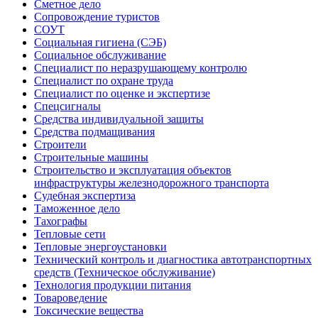
Сметное дело
Сопровождение туристов
СОУТ
Социальная гигиена (СЭБ)
Социальное обслуживание
Специалист по неразрушающему контролю
Специалист по охране труда
Специалист по оценке и экспертизе
Спецсигналы
Средства индивидуальной защиты
Средства подмащивания
Строители
Строительные машины
Строительство и эксплуатация объектов
инфраструктуры железнодорожного транспорта
Судебная экспертиза
Таможенное дело
Тахографы
Тепловые сети
Тепловые энергоустановки
Технический контроль и диагностика автотранспортных
средств (Техническое обслуживание)
Технология продукции питания
Товароведение
Токсические вещества