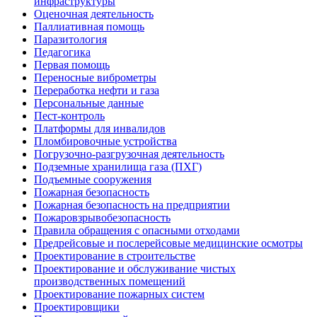
инфраструктуры
Оценочная деятельность
Паллиативная помощь
Паразитология
Педагогика
Первая помощь
Переносные виброметры
Переработка нефти и газа
Персональные данные
Пест-контроль
Платформы для инвалидов
Пломбировочные устройства
Погрузочно-разгрузочная деятельность
Подземные хранилища газа (ПХГ)
Подъемные сооружения
Пожарная безопасность
Пожарная безопасность на предприятии
Пожаровзрывобезопасность
Правила обращения с опасными отходами
Предрейсовые и послерейсовые медицинские осмотры
Проектирование в строительстве
Проектирование и обслуживание чистых
производственных помещений
Проектирование пожарных систем
Проектировщики