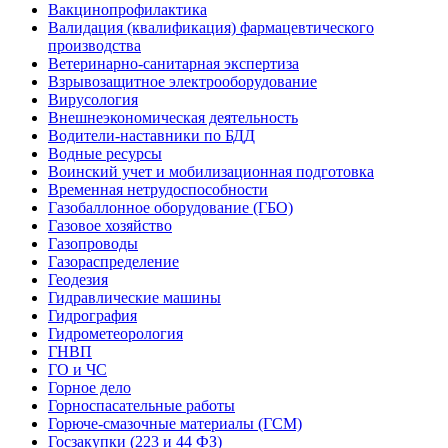
Вакцинопрофилактика
Валидация (квалификация) фармацевтического
производства
Ветеринарно-санитарная экспертиза
Взрывозащитное электрооборудование
Вирусология
Внешнеэкономическая деятельность
Водители-наставники по БДД
Водные ресурсы
Воинский учет и мобилизационная подготовка
Временная нетрудоспособности
Газобаллонное оборудование (ГБО)
Газовое хозяйство
Газопроводы
Газораспределение
Геодезия
Гидравлические машины
Гидрография
Гидрометеорология
ГНВП
ГО и ЧС
Горное дело
Горноспасательные работы
Горюче-смазочные материалы (ГСМ)
Госзакупки (223 и 44 ФЗ)