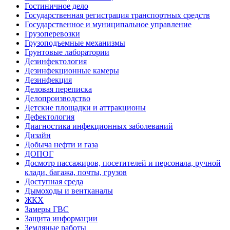
Гостиничное дело
Государственная регистрация транспортных средств
Государственное и муниципальное управление
Грузоперевозки
Грузоподъемные механизмы
Грунтовые лаборатории
Дезинфектология
Дезинфекционные камеры
Дезинфекция
Деловая переписка
Делопроизводство
Детские площадки и аттракционы
Дефектология
Диагностика инфекционных заболеваний
Дизайн
Добыча нефти и газа
ДОПОГ
Досмотр пассажиров, посетителей и персонала, ручной
клади, багажа, почты, грузов
Доступная среда
Дымоходы и вентканалы
ЖКХ
Замеры ГВС
Защита информации
Земляные работы