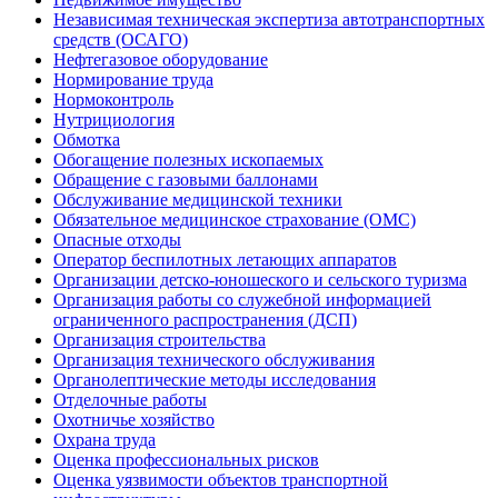
Независимая техническая экспертиза автотранспортных
средств (ОСАГО)
Нефтегазовое оборудование
Нормирование труда
Нормоконтроль
Нутрициология
Обмотка
Обогащение полезных ископаемых
Обращение с газовыми баллонами
Обслуживание медицинской техники
Обязательное медицинское страхование (ОМС)
Опасные отходы
Оператор беспилотных летающих аппаратов
Организации детско-юношеского и сельского туризма
Организация работы со служебной информацией
ограниченного распространения (ДСП)
Организация строительства
Организация технического обслуживания
Органолептические методы исследования
Отделочные работы
Охотничье хозяйство
Охрана труда
Оценка профессиональных рисков
Оценка уязвимости объектов транспортной