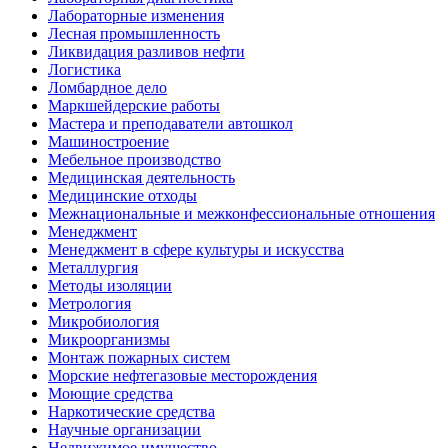
Лабораторные изменения
Лесная промышленность
Ликвидация разливов нефти
Логистика
Ломбардное дело
Маркшейдерские работы
Мастера и преподаватели автошкол
Машиностроение
Мебельное производство
Медицинская деятельность
Медицинские отходы
Межнациональные и межконфессиональные отношения
Менеджмент
Менеджмент в сфере культуры и искусства
Металлургия
Методы изоляции
Метрология
Микробиология
Микроорганизмы
Монтаж пожарных систем
Морские нефтегазовые месторождения
Моющие средства
Наркотические средства
Научные организации
Недвижимое имущество