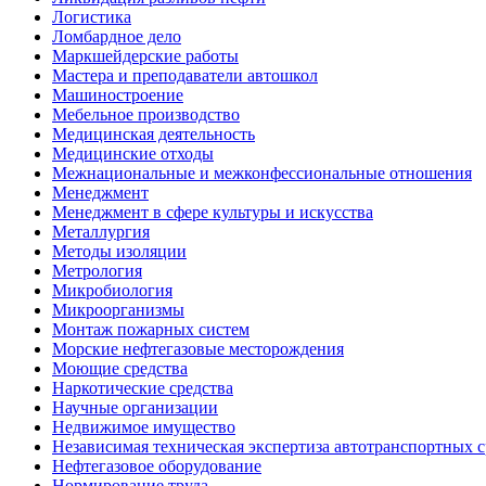
Логистика
Ломбардное дело
Маркшейдерские работы
Мастера и преподаватели автошкол
Машиностроение
Мебельное производство
Медицинская деятельность
Медицинские отходы
Межнациональные и межконфессиональные отношения
Менеджмент
Менеджмент в сфере культуры и искусства
Металлургия
Методы изоляции
Метрология
Микробиология
Микроорганизмы
Монтаж пожарных систем
Морские нефтегазовые месторождения
Моющие средства
Наркотические средства
Научные организации
Недвижимое имущество
Независимая техническая экспертиза автотранспортных 
Нефтегазовое оборудование
Нормирование труда