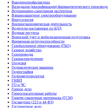
Вакцинопрофилактика
Валидация (квалификация) фармацевтического производс
Ветеринарно-санитарная экспертиза
Взрывозащитное электрооборудование
Вирусология
Внешнеэкономическая деятельность
Водители-наставники по БДД
Водные ресурсы
Воинский учет и мобилизационная подготовка
Временная нетрудоспособности
Газобаллонное оборудование (ГБО)
Газовое хозяйство
Газопроводы
Газораспределение
Геодезия
Гидравлические машины
Гидрография
Гидрометеорология
ГНВП
ГО и ЧС
Горное дело
Горноспасательные работы
Горюче-смазочные материалы (ГСМ)
Госзакупки (223 и 44 ФЗ)
Гостиничное дело