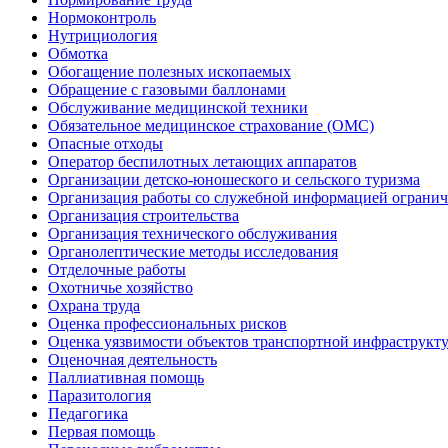
Нормоконтроль
Нутрициология
Обмотка
Обогащение полезных ископаемых
Обращение с газовыми баллонами
Обслуживание медицинской техники
Обязательное медицинское страхование (ОМС)
Опасные отходы
Оператор беспилотных летающих аппаратов
Организации детско-юношеского и сельского туризма
Организация работы со служебной информацией огранич
Организация строительства
Организация технического обслуживания
Органолептические методы исследования
Отделочные работы
Охотничье хозяйство
Охрана труда
Оценка профессиональных рисков
Оценка уязвимости объектов транспортной инфраструкт
Оценочная деятельность
Паллиативная помощь
Паразитология
Педагогика
Первая помощь