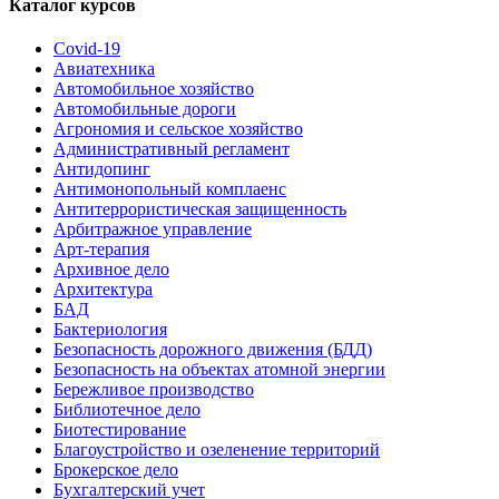
Каталог курсов
Covid-19
Авиатехника
Автомобильное хозяйство
Автомобильные дороги
Агрономия и сельское хозяйство
Административный регламент
Антидопинг
Антимонопольный комплаенс
Антитеррористическая защищенность
Арбитражное управление
Арт-терапия
Архивное дело
Архитектура
БАД
Бактериология
Безопасность дорожного движения (БДД)
Безопасность на объектах атомной энергии
Бережливое производство
Библиотечное дело
Биотестирование
Благоустройство и озеленение территорий
Брокерское дело
Бухгалтерский учет