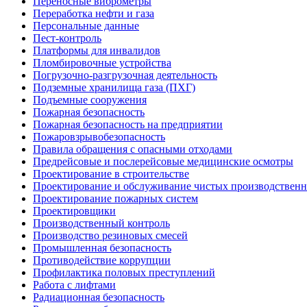
Переносные виброметры
Переработка нефти и газа
Персональные данные
Пест-контроль
Платформы для инвалидов
Пломбировочные устройства
Погрузочно-разгрузочная деятельность
Подземные хранилища газа (ПХГ)
Подъемные сооружения
Пожарная безопасность
Пожарная безопасность на предприятии
Пожаровзрывобезопасность
Правила обращения с опасными отходами
Предрейсовые и послерейсовые медицинские осмотры
Проектирование в строительстве
Проектирование и обслуживание чистых производствен
Проектирование пожарных систем
Проектировщики
Производственный контроль
Производство резиновых смесей
Промышленная безопасность
Противодействие коррупции
Профилактика половых преступлений
Работа с лифтами
Радиационная безопасность