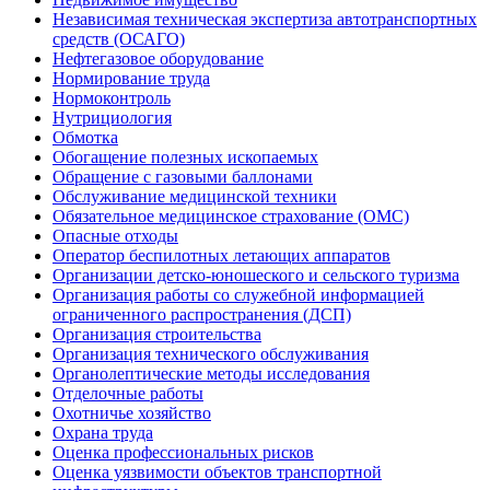
Независимая техническая экспертиза автотранспортных
средств (ОСАГО)
Нефтегазовое оборудование
Нормирование труда
Нормоконтроль
Нутрициология
Обмотка
Обогащение полезных ископаемых
Обращение с газовыми баллонами
Обслуживание медицинской техники
Обязательное медицинское страхование (ОМС)
Опасные отходы
Оператор беспилотных летающих аппаратов
Организации детско-юношеского и сельского туризма
Организация работы со служебной информацией
ограниченного распространения (ДСП)
Организация строительства
Организация технического обслуживания
Органолептические методы исследования
Отделочные работы
Охотничье хозяйство
Охрана труда
Оценка профессиональных рисков
Оценка уязвимости объектов транспортной