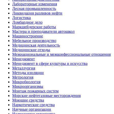
Лабораторные изменения
Лесная промышленность
Ликвидация разливов нефти
Логистика
Ломбардное дело
Маркшейдерские работы
Мастера и преподаватели автошкол
Машиностроение
Мебельное производство
Медицинская деятельность
Медицинские отходы
Межнациональные и межконфессиональные отношения
Менеджмент
Менеджмент в сфере культуры и искусства
Металлургия
Методы изоляции
Метрология
Микробиология
Микроорганизмы
Монтаж пожарных систем
Морские нефтегазовые месторождения
Моющие средства
Наркотические средства
Научные организации
Недвижимое имущество