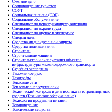
Сметное дело
Сопровождение туристов
СОУТ
Социальная гигиена (СЭБ)
Социальное обслуживание
Специалист по неразрушающему контролю
Специалист по охране труда
Специалист по оценке и экспертизе
Спецсигналы
Средства индивидуальной защиты
Средства подмащивания
Строители
Строительные машины
Строительство и эксплуатация объектов
инфраструктуры железнодорожного транспорта
Судебная экспертиза
Таможенное дело
Тахографы
Тепловые сети
Тепловые энергоустановки
Технический контроль и диагностика автотранспортных
средств (Техническое обслуживание)
Технология продукции питания
Товароведение
Токсические вещества