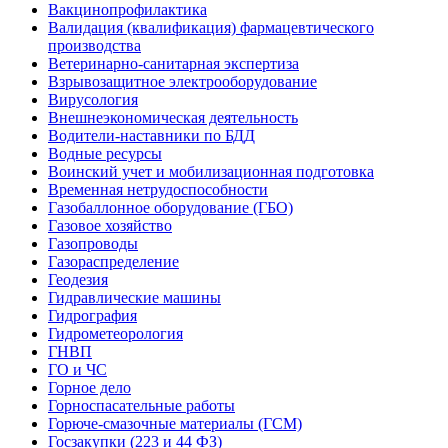
Вакцинопрофилактика
Валидация (квалификация) фармацевтического
производства
Ветеринарно-санитарная экспертиза
Взрывозащитное электрооборудование
Вирусология
Внешнеэкономическая деятельность
Водители-наставники по БДД
Водные ресурсы
Воинский учет и мобилизационная подготовка
Временная нетрудоспособности
Газобаллонное оборудование (ГБО)
Газовое хозяйство
Газопроводы
Газораспределение
Геодезия
Гидравлические машины
Гидрография
Гидрометеорология
ГНВП
ГО и ЧС
Горное дело
Горноспасательные работы
Горюче-смазочные материалы (ГСМ)
Госзакупки (223 и 44 ФЗ)