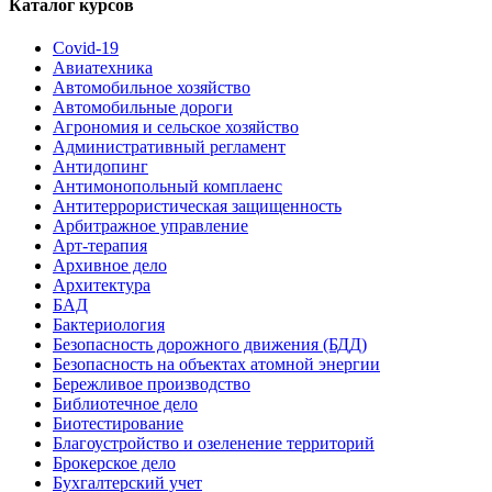
Каталог курсов
Covid-19
Авиатехника
Автомобильное хозяйство
Автомобильные дороги
Агрономия и сельское хозяйство
Административный регламент
Антидопинг
Антимонопольный комплаенс
Антитеррористическая защищенность
Арбитражное управление
Арт-терапия
Архивное дело
Архитектура
БАД
Бактериология
Безопасность дорожного движения (БДД)
Безопасность на объектах атомной энергии
Бережливое производство
Библиотечное дело
Биотестирование
Благоустройство и озеленение территорий
Брокерское дело
Бухгалтерский учет