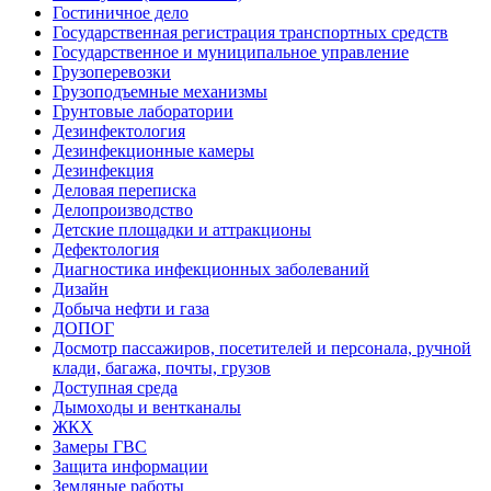
Гостиничное дело
Государственная регистрация транспортных средств
Государственное и муниципальное управление
Грузоперевозки
Грузоподъемные механизмы
Грунтовые лаборатории
Дезинфектология
Дезинфекционные камеры
Дезинфекция
Деловая переписка
Делопроизводство
Детские площадки и аттракционы
Дефектология
Диагностика инфекционных заболеваний
Дизайн
Добыча нефти и газа
ДОПОГ
Досмотр пассажиров, посетителей и персонала, ручной
клади, багажа, почты, грузов
Доступная среда
Дымоходы и вентканалы
ЖКХ
Замеры ГВС
Защита информации
Земляные работы