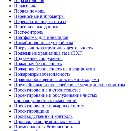
Паразитология
Педагогика
Первая помощь
Переносные виброметры
Переработка нефти и газа
Персональные данные
Пест-контроль
Платформы для инвалидов
Пломбировочные устройства
Погрузочно-разгрузочная деятельность
Подземные хранилища газа (ПХГ)
Подъемные сооружения
Пожарная безопасность
Пожарная безопасность на предприятии
Пожаровзрывобезопасность
Правила обращения с опасными отходами
Предрейсовые и послерейсовые медицинские осмотры
Проектирование в строительстве
Проектирование и обслуживание чистых
производственных помещений
Проектирование пожарных систем
Проектировщики
Производственный контроль
Производство резиновых смесей
Промышленная безопасность