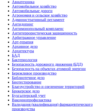
Авиатехника
Автомобильное хозяйство
Автомобильные дороги
Агрономия и сельское хозяйство
Административный регламент
Антидопинг
Антимонопольный комплаенс
Антитеррористическая защищенность
Арбитражное управление
Арт-терапия
Архивное дело
Архитектура
БАД
Бактериология
Безопасность дорожного движения (БДД)
Безопасность на объектах атомной энергии
Бережливое производство
Библиотечное дело
Биотестирование
Благоустройство и озеленение территорий
Брокерское дело
Бухгалтерский учет
Вакцинопрофилактика
Валидация (квалификация) фармацевтического
производства