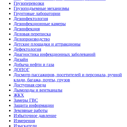
Грузоперевозки
Грузоподъемные механизмы
Грунтовые лаборатории
Дезинфектология
Дезинфекционные камеры
Дезинфекция
Деловая переписка
Делопроизводство
Детские площадки и аттракционы
Дефектология
Диагностика инфекционных заболеваний
Дизайн
Добыча нефти и газа
ДОПОГ
Досмотр пассажиров, посетителей и персонала, ручной
клади, багажа, почты, грузов
Доступная среда
Дымоходы и вентканалы
ЖКХ
Замеры ГВС
Защита информации
Земляные работы
Избыточное давление
Измерения
Изыскатели