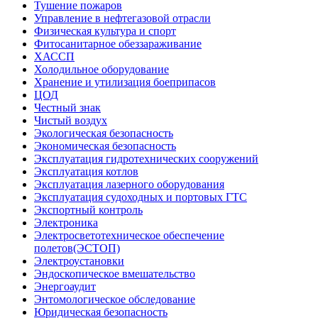
Тушение пожаров
Управление в нефтегазовой отрасли
Физическая культура и спорт
Фитосанитарное обеззараживание
ХАССП
Холодильное оборудование
Хранение и утилизация боеприпасов
ЦОД
Честный знак
Чистый воздух
Экологическая безопасность
Экономическая безопасность
Эксплуатация гидротехнических сооружений
Эксплуатация котлов
Эксплуатация лазерного оборудования
Эксплуатация судоходных и портовых ГТС
Экспортный контроль
Электроника
Электросветотехническое обеспечение
полетов(ЭСТОП)
Электроустановки
Эндоскопическое вмешательство
Энергоаудит
Энтомологическое обследование
Юридическая безопасность