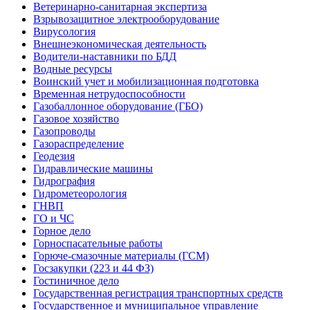
Ветеринарно-санитарная экспертиза
Взрывозащитное электрооборудование
Вирусология
Внешнеэкономическая деятельность
Водители-наставники по БДД
Водные ресурсы
Воинский учет и мобилизационная подготовка
Временная нетрудоспособности
Газобаллонное оборудование (ГБО)
Газовое хозяйство
Газопроводы
Газораспределение
Геодезия
Гидравлические машины
Гидрография
Гидрометеорология
ГНВП
ГО и ЧС
Горное дело
Горноспасательные работы
Горюче-смазочные материалы (ГСМ)
Госзакупки (223 и 44 ФЗ)
Гостиничное дело
Государственная регистрация транспортных средств
Государственное и муниципальное управление