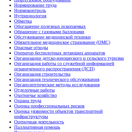
Нормирование труда
Нормоконтроль
Нутрициология
Обмотка
Обогащение полезных ископаемых
Обращение с газовыми баллонами
Обслуживание медицинской техники
Обязательное медицинское страхование (ОМС)
Опасные отходы
Оператор беспилотных летающих аппаратов
Организации детско-юношеского и сельского туризма
Организация работы со служебной информацией
ограниченного распространения (ДСП)
Организация строительства
Организация технического обслуживания
Органолептические методы исследования
Отделочные работы
Охотничье хозяйство
Охрана труда
Оценка профессиональных рисков
Оценка уязвимости объектов транспортной
инфраструктуры
Оценочная деятельность
Паллиативная помощь