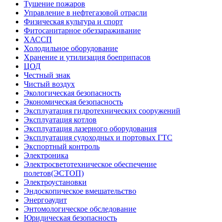
Тушение пожаров
Управление в нефтегазовой отрасли
Физическая культура и спорт
Фитосанитарное обеззараживание
ХАССП
Холодильное оборудование
Хранение и утилизация боеприпасов
ЦОД
Честный знак
Чистый воздух
Экологическая безопасность
Экономическая безопасность
Эксплуатация гидротехнических сооружений
Эксплуатация котлов
Эксплуатация лазерного оборудования
Эксплуатация судоходных и портовых ГТС
Экспортный контроль
Электроника
Электросветотехническое обеспечение
полетов(ЭСТОП)
Электроустановки
Эндоскопическое вмешательство
Энергоаудит
Энтомологическое обследование
Юридическая безопасность