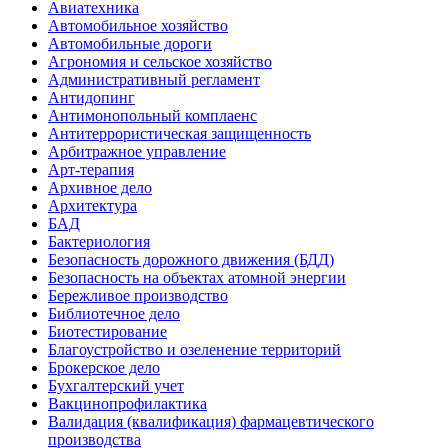
Авиатехника
Автомобильное хозяйство
Автомобильные дороги
Агрономия и сельское хозяйство
Административный регламент
Антидопинг
Антимонопольный комплаенс
Антитеррористическая защищенность
Арбитражное управление
Арт-терапия
Архивное дело
Архитектура
БАД
Бактериология
Безопасность дорожного движения (БДД)
Безопасность на объектах атомной энергии
Бережливое производство
Библиотечное дело
Биотестирование
Благоустройство и озеленение территорий
Брокерское дело
Бухгалтерский учет
Вакцинопрофилактика
Валидация (квалификация) фармацевтического
производства