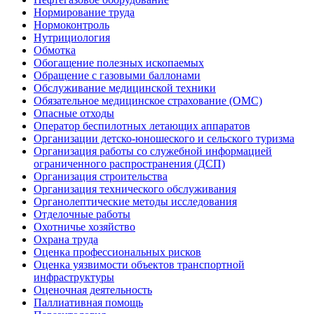
Нормирование труда
Нормоконтроль
Нутрициология
Обмотка
Обогащение полезных ископаемых
Обращение с газовыми баллонами
Обслуживание медицинской техники
Обязательное медицинское страхование (ОМС)
Опасные отходы
Оператор беспилотных летающих аппаратов
Организации детско-юношеского и сельского туризма
Организация работы со служебной информацией
ограниченного распространения (ДСП)
Организация строительства
Организация технического обслуживания
Органолептические методы исследования
Отделочные работы
Охотничье хозяйство
Охрана труда
Оценка профессиональных рисков
Оценка уязвимости объектов транспортной
инфраструктуры
Оценочная деятельность
Паллиативная помощь