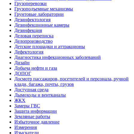
Грузоперевозки
Грузоподъемные механизмы
Грунтовые лаборатории
Дезинфектология
Дезинфекционные камеры
Дезинфекция
Деловая переписка
Делопроизводство
Детские площадки и аттракционы
Дефектология
Диагностика инфекционных заболеваний
Дизайн
Добыча нефти и газа
ДОПОГ
Досмотр пассажиров, посетителей и персонала, ручной
клади, багажа, почты, грузов
Доступная среда
Дымоходы и вентканалы
ЖКХ
Замеры ГВС
Защита информации
Земляные работы
Избыточное давление
Измерения
Изыскатели