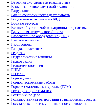
Ветеринарно-санитарная экспертиза
Взрывозащитное электрооборудование
Вирусология
Внешнеэкономическая деятельность
Водители-наставники по БДД
Водные ресурсы
Воинский учет и мобилизационная подготовка
Временная нетрудоспособности
Газобаллонное оборудование (ГБО)
Газовое хозяйство
Газопроводы
Газораспределение
Геодезия
Гидравлические машины
Гидрография
Гидрометеорология
ГНВП
ГО и ЧС
Горное дело
Горноспасательные работы
Горюче-смазочные материалы (ГСМ)
Госзакупки (223 и 44 ФЗ)
Гостиничное дело
Государственная регистрация транспортных средств
Государственное и муниципальное управление