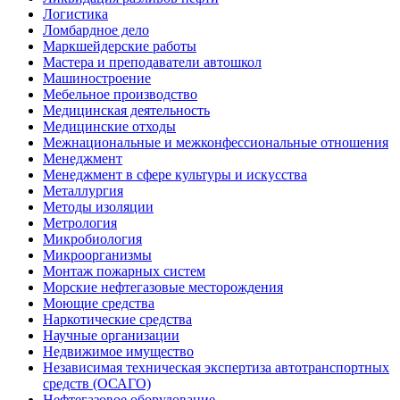
Логистика
Ломбардное дело
Маркшейдерские работы
Мастера и преподаватели автошкол
Машиностроение
Мебельное производство
Медицинская деятельность
Медицинские отходы
Межнациональные и межконфессиональные отношения
Менеджмент
Менеджмент в сфере культуры и искусства
Металлургия
Методы изоляции
Метрология
Микробиология
Микроорганизмы
Монтаж пожарных систем
Морские нефтегазовые месторождения
Моющие средства
Наркотические средства
Научные организации
Недвижимое имущество
Независимая техническая экспертиза автотранспортных
средств (ОСАГО)
Нефтегазовое оборудование