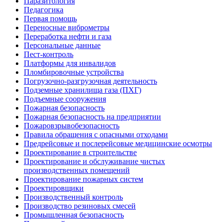
Паразитология
Педагогика
Первая помощь
Переносные виброметры
Переработка нефти и газа
Персональные данные
Пест-контроль
Платформы для инвалидов
Пломбировочные устройства
Погрузочно-разгрузочная деятельность
Подземные хранилища газа (ПХГ)
Подъемные сооружения
Пожарная безопасность
Пожарная безопасность на предприятии
Пожаровзрывобезопасность
Правила обращения с опасными отходами
Предрейсовые и послерейсовые медицинские осмотры
Проектирование в строительстве
Проектирование и обслуживание чистых
производственных помещений
Проектирование пожарных систем
Проектировщики
Производственный контроль
Производство резиновых смесей
Промышленная безопасность