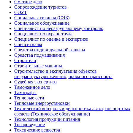
Сметное дело
Сопровождение туристов
СОУТ
Социальная гигиена (СЭБ)
Социальное обслуживание
Специалист по неразрушающему контролю
Специалист по охране труда
Специалист по оценке и экспертизе
Спецсигналы
Средства индивидуальной защиты
Средства подмащивания
Строители
Строительные машины
Строительство и эксплуатация объектов
инфраструктуры железнодорожного транспорта
Судебная экспертиза
Таможенное дело
Тахографы
Тепловые сети
Тепловые энергоустановки
Технический контроль и диагностика автотранспортных
средств (Техническое обслуживание)
Технология продукции питания
Товароведение
Токсические вещества