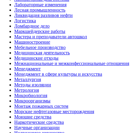
Лабораторные изменения
Лесная промышленность
Ликвидация разливов нефти
Логистика
Ломбардное дело
Маркшейдерские работы
Мастера и преподаватели автошкол
Машиностроение
Мебельное производство
Медицинская деятельность
Медицинские отходы
Межнациональные и межконфессиональные отношения
Менеджмент
Менеджмент в сфере культуры и искусства
Металлургия
Методы изоляции
Метрология
Микробиология
Микроорганизмы
Монтаж пожарных систем
Морские нефтегазовые месторождения
Моющие средства
Наркотические средства
Научные организации
Недвижимое имущество