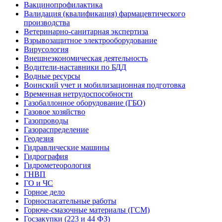
Вакцинопрофилактика
Валидация (квалификация) фармацевтического
производства
Ветеринарно-санитарная экспертиза
Взрывозащитное электрооборудование
Вирусология
Внешнеэкономическая деятельность
Водители-наставники по БДД
Водные ресурсы
Воинский учет и мобилизационная подготовка
Временная нетрудоспособности
Газобаллонное оборудование (ГБО)
Газовое хозяйство
Газопроводы
Газораспределение
Геодезия
Гидравлические машины
Гидрография
Гидрометеорология
ГНВП
ГО и ЧС
Горное дело
Горноспасательные работы
Горюче-смазочные материалы (ГСМ)
Госзакупки (223 и 44 ФЗ)