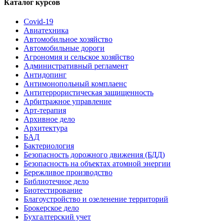
Каталог курсов
Covid-19
Авиатехника
Автомобильное хозяйство
Автомобильные дороги
Агрономия и сельское хозяйство
Административный регламент
Антидопинг
Антимонопольный комплаенс
Антитеррористическая защищенность
Арбитражное управление
Арт-терапия
Архивное дело
Архитектура
БАД
Бактериология
Безопасность дорожного движения (БДД)
Безопасность на объектах атомной энергии
Бережливое производство
Библиотечное дело
Биотестирование
Благоустройство и озеленение территорий
Брокерское дело
Бухгалтерский учет