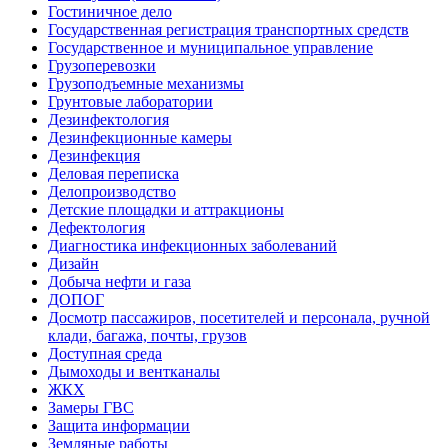
Гостиничное дело
Государственная регистрация транспортных средств
Государственное и муниципальное управление
Грузоперевозки
Грузоподъемные механизмы
Грунтовые лаборатории
Дезинфектология
Дезинфекционные камеры
Дезинфекция
Деловая переписка
Делопроизводство
Детские площадки и аттракционы
Дефектология
Диагностика инфекционных заболеваний
Дизайн
Добыча нефти и газа
ДОПОГ
Досмотр пассажиров, посетителей и персонала, ручной
клади, багажа, почты, грузов
Доступная среда
Дымоходы и вентканалы
ЖКХ
Замеры ГВС
Защита информации
Земляные работы