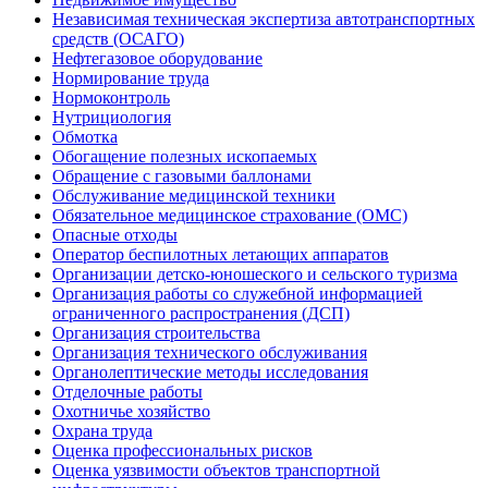
Независимая техническая экспертиза автотранспортных
средств (ОСАГО)
Нефтегазовое оборудование
Нормирование труда
Нормоконтроль
Нутрициология
Обмотка
Обогащение полезных ископаемых
Обращение с газовыми баллонами
Обслуживание медицинской техники
Обязательное медицинское страхование (ОМС)
Опасные отходы
Оператор беспилотных летающих аппаратов
Организации детско-юношеского и сельского туризма
Организация работы со служебной информацией
ограниченного распространения (ДСП)
Организация строительства
Организация технического обслуживания
Органолептические методы исследования
Отделочные работы
Охотничье хозяйство
Охрана труда
Оценка профессиональных рисков
Оценка уязвимости объектов транспортной