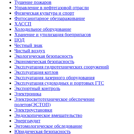
Тушение пожаров
Управление в нефтегазовой отрасли
Физическая культура и спорт
Фитосанитарное обеззараживание
ХАССП
Холодильное оборудование
Хранение и утилизация боеприпасов
ЦОД
Честный знак
Чистый воздух
Экологическая безопасность
Экономическая безопасность
Эксплуатация гидротехнических сооружений
Эксплуатация котлов
Эксплуатация лазерного оборудования
Эксплуатация судоходных и портовых ГТС
Экспортный контроль
Электроника
Электросветотехническое обеспечение
полетов(ЭСТОП)
Электроустановки
Эндоскопическое вмешательство
Энергоаудит
Энтомологическое обследование
Юридическая безопасность