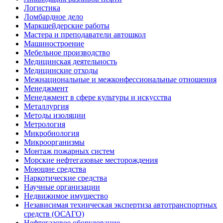
Логистика
Ломбардное дело
Маркшейдерские работы
Мастера и преподаватели автошкол
Машиностроение
Мебельное производство
Медицинская деятельность
Медицинские отходы
Межнациональные и межконфессиональные отношения
Менеджмент
Менеджмент в сфере культуры и искусства
Металлургия
Методы изоляции
Метрология
Микробиология
Микроорганизмы
Монтаж пожарных систем
Морские нефтегазовые месторождения
Моющие средства
Наркотические средства
Научные организации
Недвижимое имущество
Независимая техническая экспертиза автотранспортных
средств (ОСАГО)
Нефтегазовое оборудование