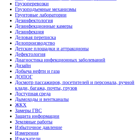
Грузоперевозки
Грузоподъемные механизмы
Грунтовые лаборатории
Дезинфектология
Дезинфекционные камеры
Дезинфекция
Деловая переписка
Делопроизводство
Детские площадки и аттракционы
Дефектология
Диагностика инфекционных заболеваний
Дизайн
Добыча нефти и газа
ДОПОГ
Досмотр пассажиров, посетителей и персонала, ручной
клади, багажа, почты, грузов
Доступная среда
Дымоходы и вентканалы
ЖКХ
Замеры ГВС
Защита информации
Земляные работы
Избыточное давление
Измерения
Изыскатели