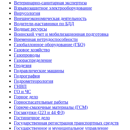
Ветеринарно-санитарная экспертиза
Взрывозащитное электрооборудование
Вирусология
Внешнеэкономическая деятельность
Водители-наставники по БДД
Водные ресурсы
Воинский учет и мобилизационная подготовка
Временная нетрудоспособности
Газобаллонное оборудование (ГБО)
Газовое хозяйство
Газопроводы
Газораспределение
Геодезия
Гидравлические машины
Гидрография
Гидрометеорология
ГНВП
ГО и ЧС
Горное дело
Горноспасательные работы
Горюче-смазочные материалы (ГСМ)
Госзакупки (223 и 44 ФЗ)
Гостиничное дело
Государственная регистрация транспортных средств
Государственное и муниципальное управление