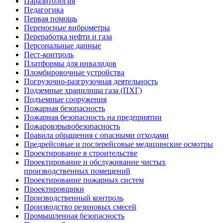
Паразитология
Педагогика
Первая помощь
Переносные виброметры
Переработка нефти и газа
Персональные данные
Пест-контроль
Платформы для инвалидов
Пломбировочные устройства
Погрузочно-разгрузочная деятельность
Подземные хранилища газа (ПХГ)
Подъемные сооружения
Пожарная безопасность
Пожарная безопасность на предприятии
Пожаровзрывобезопасность
Правила обращения с опасными отходами
Предрейсовые и послерейсовые медицинские осмотры
Проектирование в строительстве
Проектирование и обслуживание чистых
производственных помещений
Проектирование пожарных систем
Проектировщики
Производственный контроль
Производство резиновых смесей
Промышленная безопасность