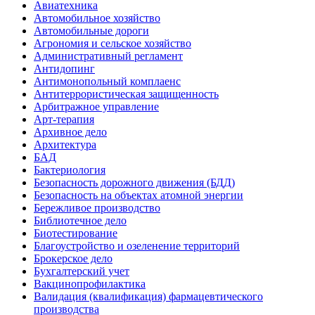
Авиатехника
Автомобильное хозяйство
Автомобильные дороги
Агрономия и сельское хозяйство
Административный регламент
Антидопинг
Антимонопольный комплаенс
Антитеррористическая защищенность
Арбитражное управление
Арт-терапия
Архивное дело
Архитектура
БАД
Бактериология
Безопасность дорожного движения (БДД)
Безопасность на объектах атомной энергии
Бережливое производство
Библиотечное дело
Биотестирование
Благоустройство и озеленение территорий
Брокерское дело
Бухгалтерский учет
Вакцинопрофилактика
Валидация (квалификация) фармацевтического
производства