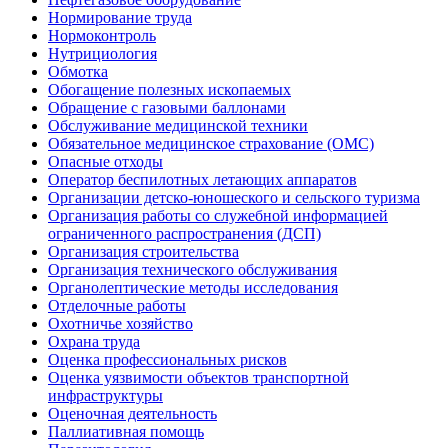
Нормирование труда
Нормоконтроль
Нутрициология
Обмотка
Обогащение полезных ископаемых
Обращение с газовыми баллонами
Обслуживание медицинской техники
Обязательное медицинское страхование (ОМС)
Опасные отходы
Оператор беспилотных летающих аппаратов
Организации детско-юношеского и сельского туризма
Организация работы со служебной информацией
ограниченного распространения (ДСП)
Организация строительства
Организация технического обслуживания
Органолептические методы исследования
Отделочные работы
Охотничье хозяйство
Охрана труда
Оценка профессиональных рисков
Оценка уязвимости объектов транспортной
инфраструктуры
Оценочная деятельность
Паллиативная помощь