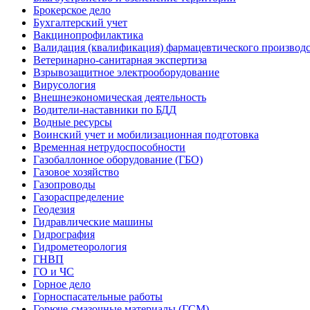
Брокерское дело
Бухгалтерский учет
Вакцинопрофилактика
Валидация (квалификация) фармацевтического производс
Ветеринарно-санитарная экспертиза
Взрывозащитное электрооборудование
Вирусология
Внешнеэкономическая деятельность
Водители-наставники по БДД
Водные ресурсы
Воинский учет и мобилизационная подготовка
Временная нетрудоспособности
Газобаллонное оборудование (ГБО)
Газовое хозяйство
Газопроводы
Газораспределение
Геодезия
Гидравлические машины
Гидрография
Гидрометеорология
ГНВП
ГО и ЧС
Горное дело
Горноспасательные работы
Горюче-смазочные материалы (ГСМ)