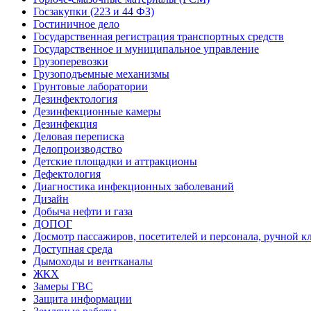
Госзакупки (223 и 44 ФЗ)
Гостиничное дело
Государственная регистрация транспортных средств
Государственное и муниципальное управление
Грузоперевозки
Грузоподъемные механизмы
Грунтовые лаборатории
Дезинфектология
Дезинфекционные камеры
Дезинфекция
Деловая переписка
Делопроизводство
Детские площадки и аттракционы
Дефектология
Диагностика инфекционных заболеваний
Дизайн
Добыча нефти и газа
ДОПОГ
Досмотр пассажиров, посетителей и персонала, ручной кл
Доступная среда
Дымоходы и вентканалы
ЖКХ
Замеры ГВС
Защита информации