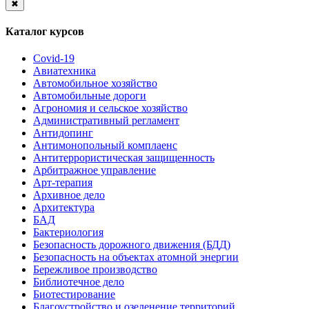
✖
Каталог курсов
Covid-19
Авиатехника
Автомобильное хозяйство
Автомобильные дороги
Агрономия и сельское хозяйство
Административный регламент
Антидопинг
Антимонопольный комплаенс
Антитеррористическая защищенность
Арбитражное управление
Арт-терапия
Архивное дело
Архитектура
БАД
Бактериология
Безопасность дорожного движения (БДД)
Безопасность на объектах атомной энергии
Бережливое производство
Библиотечное дело
Биотестирование
Благоустройство и озеленение территорий