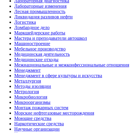
Лабораторная диагностика
Лабораторные изменения
Лесная промышленность
Ликвидация разливов нефти
Логистика
Ломбардное дело
Маркшейдерские работы
Мастера и преподаватели автошкол
Машиностроение
Мебельное производство
Медицинская деятельность
Медицинские отходы
Межнациональные и межконфессиональные отношения
Менеджмент
Менеджмент в сфере культуры и искусства
Металлургия
Методы изоляции
Метрология
Микробиология
Микроорганизмы
Монтаж пожарных систем
Морские нефтегазовые месторождения
Моющие средства
Наркотические средства
Научные организации