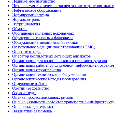
Недвижимое имущество
Независимая техническая экспертиза автотранспортных 
Нефтегазовое оборудование
Нормирование труда
Нормоконтроль
Нутрициология
Обмотка
Обогащение полезных ископаемых
Обращение с газовыми баллонами
Обслуживание медицинской техники
Обязательное медицинское страхование (ОМС)
Опасные отходы
Оператор беспилотных летающих аппаратов
Организации детско-юношеского и сельского туризма
Организация работы со служебной информацией огранич
Организация строительства
Организация технического обслуживания
Органолептические методы исследования
Отделочные работы
Охотничье хозяйство
Охрана труда
Оценка профессиональных рисков
Оценка уязвимости объектов транспортной инфраструкт
Оценочная деятельность
Паллиативная помощь