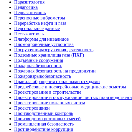
Паразитология
Педагогика
Первая помощь
Переносные виброметры
Переработка нефти и газа
Персональные данные
Пест-контроль
Платформы для инвалидов
Пломбировочные устройства
Погрузочно-разгрузочная деятельность
Подземные хранилища газа (ПХГ)
Подъемные сооружения
Пожарная безопасность
Пожарная безопасность на предприятии
Пожаровзрывобезопасность
Правила обращения с опасными отходами
Предрейсовые и послерейсовые медицинские осмотры
Проектирование в строительстве
Проектирование и обслуживание чистых производствен
Проектирование пожарных систем
Проектировщики
Производственный контроль
Производство резиновых смесей
Промышленная безопасность
Противодействие коррупции