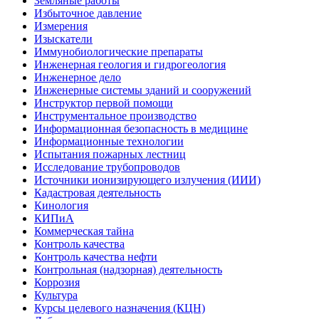
Земляные работы
Избыточное давление
Измерения
Изыскатели
Иммунобиологические препараты
Инженерная геология и гидрогеология
Инженерное дело
Инженерные системы зданий и сооружений
Инструктор первой помощи
Инструментальное производство
Информационная безопасность в медицине
Информационные технологии
Испытания пожарных лестниц
Исследование трубопроводов
Источники ионизирующего излучения (ИИИ)
Кадастровая деятельность
Кинология
КИПиА
Коммерческая тайна
Контроль качества
Контроль качества нефти
Контрольная (надзорная) деятельность
Коррозия
Культура
Курсы целевого назначения (КЦН)