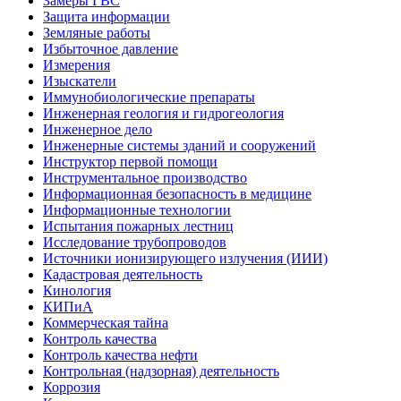
Замеры ГВС
Защита информации
Земляные работы
Избыточное давление
Измерения
Изыскатели
Иммунобиологические препараты
Инженерная геология и гидрогеология
Инженерное дело
Инженерные системы зданий и сооружений
Инструктор первой помощи
Инструментальное производство
Информационная безопасность в медицине
Информационные технологии
Испытания пожарных лестниц
Исследование трубопроводов
Источники ионизирующего излучения (ИИИ)
Кадастровая деятельность
Кинология
КИПиА
Коммерческая тайна
Контроль качества
Контроль качества нефти
Контрольная (надзорная) деятельность
Коррозия