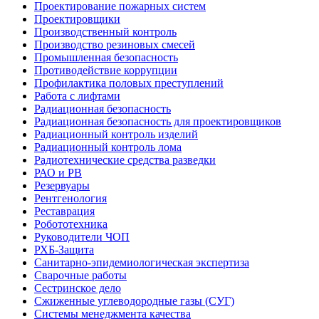
Проектирование пожарных систем
Проектировщики
Производственный контроль
Производство резиновых смесей
Промышленная безопасность
Противодействие коррупции
Профилактика половых преступлений
Работа с лифтами
Радиационная безопасность
Радиационная безопасность для проектировщиков
Радиационный контроль изделий
Радиационный контроль лома
Радиотехнические средства разведки
РАО и РВ
Резервуары
Рентгенология
Реставрация
Робототехника
Руководители ЧОП
РХБ-Защита
Санитарно-эпидемиологическая экспертиза
Сварочные работы
Сестринское дело
Сжиженные углеводородные газы (СУГ)
Системы менеджмента качества