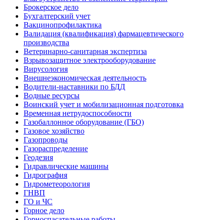
Брокерское дело
Бухгалтерский учет
Вакцинопрофилактика
Валидация (квалификация) фармацевтического
производства
Ветеринарно-санитарная экспертиза
Взрывозащитное электрооборудование
Вирусология
Внешнеэкономическая деятельность
Водители-наставники по БДД
Водные ресурсы
Воинский учет и мобилизационная подготовка
Временная нетрудоспособности
Газобаллонное оборудование (ГБО)
Газовое хозяйство
Газопроводы
Газораспределение
Геодезия
Гидравлические машины
Гидрография
Гидрометеорология
ГНВП
ГО и ЧС
Горное дело
Горноспасательные работы