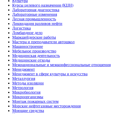
Культура
Курсы целевого назначения (КЦН)
Лабораторная диагностика
Лабораторные изменения
Лесная промышленность
Ликвидация разливов нефти
Логистика
Ломбардное дело
Маркшейдерские работы
Мастера и преподаватели автошкол
Машиностроение
Мебельное производство
Медицинская деятельность
Медицинские отходы
Межнациональные и межконфессиональные отношения
Менеджмент
Менеджмент в сфере культуры и искусства
Металлургия
Методы изоляции
Метрология
Микробиология
Микроорганизмы
Монтаж пожарных систем
Морские нефтегазовые месторождения
Моющие средства