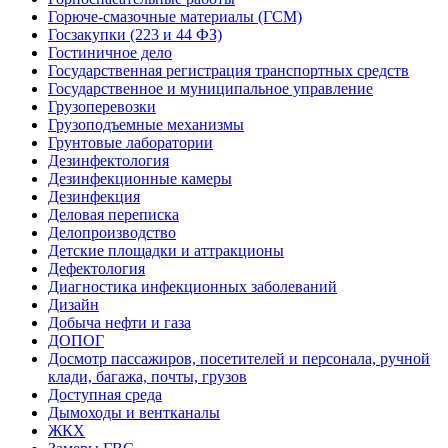
Горюче-смазочные материалы (ГСМ)
Госзакупки (223 и 44 ФЗ)
Гостиничное дело
Государственная регистрация транспортных средств
Государственное и муниципальное управление
Грузоперевозки
Грузоподъемные механизмы
Грунтовые лаборатории
Дезинфектология
Дезинфекционные камеры
Дезинфекция
Деловая переписка
Делопроизводство
Детские площадки и аттракционы
Дефектология
Диагностика инфекционных заболеваний
Дизайн
Добыча нефти и газа
ДОПОГ
Досмотр пассажиров, посетителей и персонала, ручной
клади, багажа, почты, грузов
Доступная среда
Дымоходы и вентканалы
ЖКХ