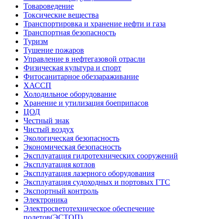
Товароведение
Токсические вещества
Транспортировка и хранение нефти и газа
Транспортная безопасность
Туризм
Тушение пожаров
Управление в нефтегазовой отрасли
Физическая культура и спорт
Фитосанитарное обеззараживание
ХАССП
Холодильное оборудование
Хранение и утилизация боеприпасов
ЦОД
Честный знак
Чистый воздух
Экологическая безопасность
Экономическая безопасность
Эксплуатация гидротехнических сооружений
Эксплуатация котлов
Эксплуатация лазерного оборудования
Эксплуатация судоходных и портовых ГТС
Экспортный контроль
Электроника
Электросветотехническое обеспечение
полетов(ЭСТОП)