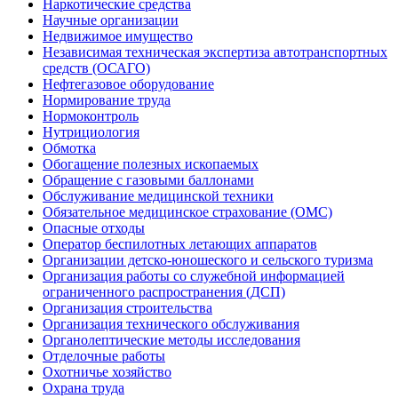
Наркотические средства
Научные организации
Недвижимое имущество
Независимая техническая экспертиза автотранспортных
средств (ОСАГО)
Нефтегазовое оборудование
Нормирование труда
Нормоконтроль
Нутрициология
Обмотка
Обогащение полезных ископаемых
Обращение с газовыми баллонами
Обслуживание медицинской техники
Обязательное медицинское страхование (ОМС)
Опасные отходы
Оператор беспилотных летающих аппаратов
Организации детско-юношеского и сельского туризма
Организация работы со служебной информацией
ограниченного распространения (ДСП)
Организация строительства
Организация технического обслуживания
Органолептические методы исследования
Отделочные работы
Охотничье хозяйство
Охрана труда