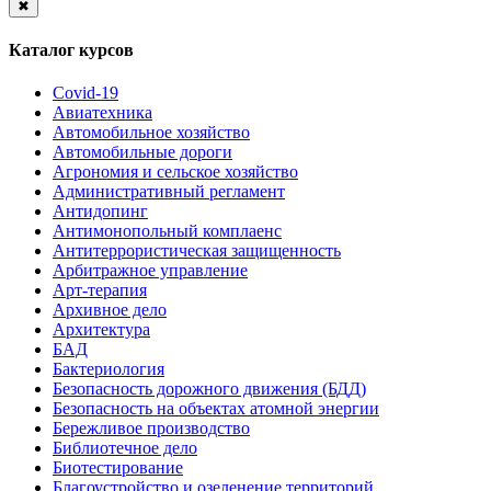
✖
Каталог курсов
Covid-19
Авиатехника
Автомобильное хозяйство
Автомобильные дороги
Агрономия и сельское хозяйство
Административный регламент
Антидопинг
Антимонопольный комплаенс
Антитеррористическая защищенность
Арбитражное управление
Арт-терапия
Архивное дело
Архитектура
БАД
Бактериология
Безопасность дорожного движения (БДД)
Безопасность на объектах атомной энергии
Бережливое производство
Библиотечное дело
Биотестирование
Благоустройство и озеленение территорий