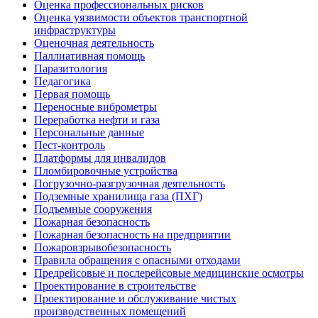
Оценка профессиональных рисков
Оценка уязвимости объектов транспортной
инфраструктуры
Оценочная деятельность
Паллиативная помощь
Паразитология
Педагогика
Первая помощь
Переносные виброметры
Переработка нефти и газа
Персональные данные
Пест-контроль
Платформы для инвалидов
Пломбировочные устройства
Погрузочно-разгрузочная деятельность
Подземные хранилища газа (ПХГ)
Подъемные сооружения
Пожарная безопасность
Пожарная безопасность на предприятии
Пожаровзрывобезопасность
Правила обращения с опасными отходами
Предрейсовые и послерейсовые медицинские осмотры
Проектирование в строительстве
Проектирование и обслуживание чистых
производственных помещений