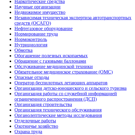
Наркотические средства
Научные организации
Недвижимое имущество
Независимая техническая экспертиза автотранспортных
средств (ОСАГО)
Нефтегазовое оборудование
Нормирование труда
Нормоконтроль
Нутрициология
Обмотка
Обогащение полезных ископаемых
Обращение с газовыми баллонами
Обслуживание медицинской техники
Обязательное медицинское страхование (ОМС)
Опасные отходы
Оператор беспилотных летающих аппаратов
Организации детско-юношеского и сельского туризма
Организация работы со служебной информацией
ограниченного распространения (ДСП)
Организация строительства
Организация технического обслуживания
Органолептические методы исследования
Отделочные работы
Охотничье хозяйство
Охрана труда