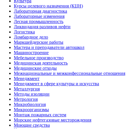
Культура
Курсы целевого назначения (КЦН)
Лабораторная диагностика
Лабораторные изменения
Лесная промышленность
Ликвидация разливов нефти
Логистика
Ломбардное дело
Маркшейдерские работы
Мастера и преподаватели автошкол
Машиностроение
Мебельное производство
Медицинская деятельность
Медицинские отходы
Межнациональные и межконфессиональные отношения
Менеджмент
Менеджмент в сфере культуры и искусства
Металлургия
Методы изоляции
Метрология
Микробиология
Микроорганизмы
Монтаж пожарных систем
Морские нефтегазовые месторождения
Моющие средства