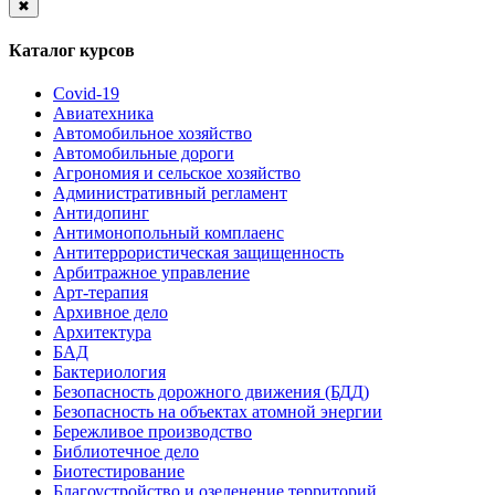
✖
Каталог курсов
Covid-19
Авиатехника
Автомобильное хозяйство
Автомобильные дороги
Агрономия и сельское хозяйство
Административный регламент
Антидопинг
Антимонопольный комплаенс
Антитеррористическая защищенность
Арбитражное управление
Арт-терапия
Архивное дело
Архитектура
БАД
Бактериология
Безопасность дорожного движения (БДД)
Безопасность на объектах атомной энергии
Бережливое производство
Библиотечное дело
Биотестирование
Благоустройство и озеленение территорий