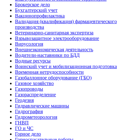
Брокерское дело
Бухгалтерский учет
Вакцинопрофилактика
Валидация (квалификация) фармацевтического
производства
Ветеринарно-санитарная экспертиза
Взрывозащитное электрооборудование
Вирусология
Внешнеэкономическая деятельность
Водители-наставники по БДД
Водные ресурсы
Воинский учет и мобилизационная подготовка
Временная нетрудоспособности
Газобаллонное оборудование (ГБО)
Газовое хозяйство
Газопроводы
Газораспределение
Геодезия
Гидравлические машины
Гидрография
Гидрометеорология
ГНВП
ГО и ЧС
Горное дело
Горноспасательные работы