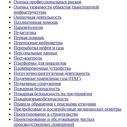
Оценка профессиональных рисков
Оценка уязвимости объектов транспортной
инфраструктуры
Оценочная деятельность
Паллиативная помощь
Паразитология
Педагогика
Первая помощь
Переносные виброметры
Переработка нефти и газа
Персональные данные
Пест-контроль
Платформы для инвалидов
Пломбировочные устройства
Погрузочно-разгрузочная деятельность
Подземные хранилища газа (ПХГ)
Подъемные сооружения
Пожарная безопасность
Пожарная безопасность на предприятии
Пожаровзрывобезопасность
Правила обращения с опасными отходами
Предрейсовые и послерейсовые медицинские осмотры
Проектирование в строительстве
Проектирование и обслуживание чистых
производственных помещений