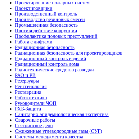
Проектирование пожарных систем
Проектировщики
Производственный контроль
Производство резиновых смесей
Промышленная безопасность
Противодействие коррупции
Профилактика половых преступлений
Работа с лифтами
Радиационная безопасность
Радиационная безопасность для проектировщиков
Радиационный контроль изделий
Радиационный контроль лома
Радиотехнические средства разведки
РАО и РВ
Резервуары
Рентгенология
Реставрация
Робототехника
Руководители ЧОП
РХБ-Защита
Санитарно-эпидемиологическая экспертиза
Сварочные работы
Сестринское дело
Сжиженные углеводородные газы (СУГ)
Системы менеджмента качества