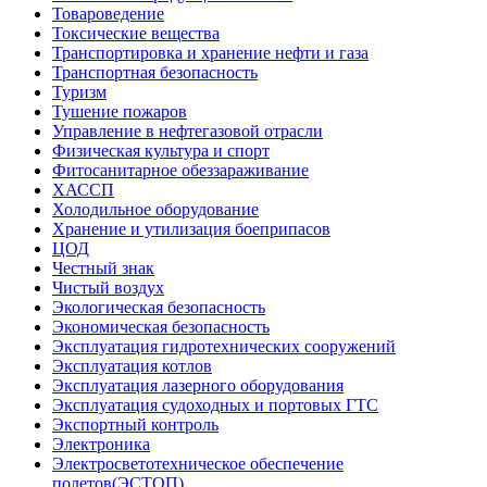
Товароведение
Токсические вещества
Транспортировка и хранение нефти и газа
Транспортная безопасность
Туризм
Тушение пожаров
Управление в нефтегазовой отрасли
Физическая культура и спорт
Фитосанитарное обеззараживание
ХАССП
Холодильное оборудование
Хранение и утилизация боеприпасов
ЦОД
Честный знак
Чистый воздух
Экологическая безопасность
Экономическая безопасность
Эксплуатация гидротехнических сооружений
Эксплуатация котлов
Эксплуатация лазерного оборудования
Эксплуатация судоходных и портовых ГТС
Экспортный контроль
Электроника
Электросветотехническое обеспечение
полетов(ЭСТОП)