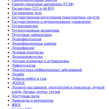
Горюче-смазочные материалы (ГСМ)
Госзакупки (223 и 44 ФЗ)
Гостиничное дело
Государственная регистрация транспортных средств
Государственное и муниципальное управление
Грузоперевозки
Грузоподъемные механизмы
Грунтовые лаборатории
Дезинфектология
Дезинфекционные камеры
Дезинфекция
Деловая переписка
Делопроизводство
Детские площадки и аттракционы
Дефектология
Диагностика инфекционных заболеваний
Дизайн
Добыча нефти и газа
ДОПОГ
Досмотр пассажиров, посетителей и персонала, ручной
клади, багажа, почты, грузов
Доступная среда
Дымоходы и вентканалы
ЖКХ