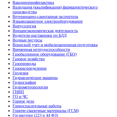
Вакцинопрофилактика
Валидация (квалификация) фармацевтического
производства
Ветеринарно-санитарная экспертиза
Взрывозащитное электрооборудование
Вирусология
Внешнеэкономическая деятельность
Водители-наставники по БДД
Водные ресурсы
Воинский учет и мобилизационная подготовка
Временная нетрудоспособности
Газобаллонное оборудование (ГБО)
Газовое хозяйство
Газопроводы
Газораспределение
Геодезия
Гидравлические машины
Гидрография
Гидрометеорология
ГНВП
ГО и ЧС
Горное дело
Горноспасательные работы
Горюче-смазочные материалы (ГСМ)
Госзакупки (223 и 44 ФЗ)