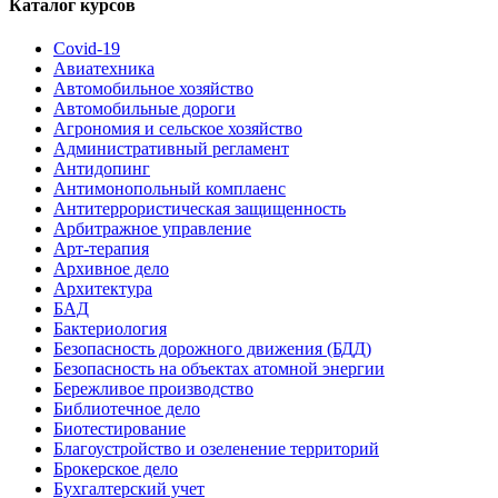
Каталог курсов
Covid-19
Авиатехника
Автомобильное хозяйство
Автомобильные дороги
Агрономия и сельское хозяйство
Административный регламент
Антидопинг
Антимонопольный комплаенс
Антитеррористическая защищенность
Арбитражное управление
Арт-терапия
Архивное дело
Архитектура
БАД
Бактериология
Безопасность дорожного движения (БДД)
Безопасность на объектах атомной энергии
Бережливое производство
Библиотечное дело
Биотестирование
Благоустройство и озеленение территорий
Брокерское дело
Бухгалтерский учет