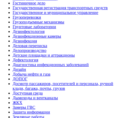
Гостиничное дело
Государственная регистрация транспортных средств
Государственное и муниципальное управление
Грузоперевозки
Грузоподъемные механизмы
Грунтовые лаборатории
Дезинфектология
Дезинфекционные камеры
Дезинфекция
Деловая переписка
Делопроизводство
Детские площадки и аттракционы
Дефектология
Диагностика инфекционных заболеваний
Дизайн
Добыча нефти и газа
ДОПОГ
Досмотр пассажиров, посетителей и персонала, ручной
клади, багажа, почты, грузов
Доступная среда
Дымоходы и вентканалы
ЖКХ
Замеры ГВС
Защита информации
Земляные работы