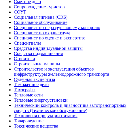
Сметное дело
Сопровождение туристов
СОУТ
Социальная гигиена (СЭБ)
Социальное обслуживание
Специалист по неразрушающему контролю
Специалист по охране труда
Специалист по оценке и экспертизе
Спецсигналы
Средства индивидуальной защиты
Средства подмащивания
Строители
Строительные машины
Строительство и эксплуатация объектов
инфраструктуры железнодорожного транспорта
Судебная экспертиза
Таможенное дело
Тахографы
Тепловые сети
Тепловые энергоустановки
Технический контроль и диагностика автотранспортных
средств (Техническое обслуживание)
Технология продукции питания
Товароведение
Токсические вещества