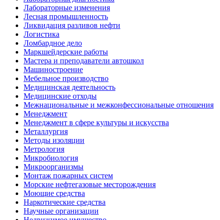
Лабораторные изменения
Лесная промышленность
Ликвидация разливов нефти
Логистика
Ломбардное дело
Маркшейдерские работы
Мастера и преподаватели автошкол
Машиностроение
Мебельное производство
Медицинская деятельность
Медицинские отходы
Межнациональные и межконфессиональные отношения
Менеджмент
Менеджмент в сфере культуры и искусства
Металлургия
Методы изоляции
Метрология
Микробиология
Микроорганизмы
Монтаж пожарных систем
Морские нефтегазовые месторождения
Моющие средства
Наркотические средства
Научные организации
Недвижимое имущество