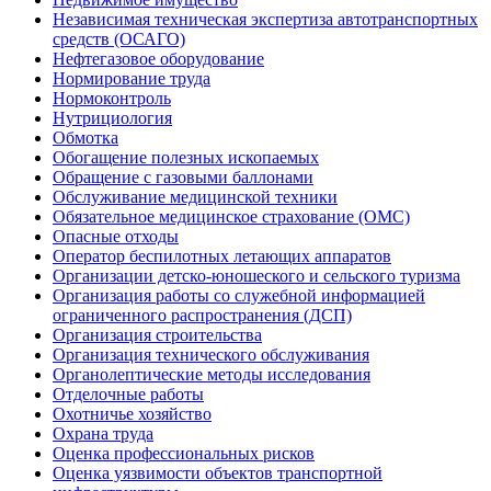
Независимая техническая экспертиза автотранспортных
средств (ОСАГО)
Нефтегазовое оборудование
Нормирование труда
Нормоконтроль
Нутрициология
Обмотка
Обогащение полезных ископаемых
Обращение с газовыми баллонами
Обслуживание медицинской техники
Обязательное медицинское страхование (ОМС)
Опасные отходы
Оператор беспилотных летающих аппаратов
Организации детско-юношеского и сельского туризма
Организация работы со служебной информацией
ограниченного распространения (ДСП)
Организация строительства
Организация технического обслуживания
Органолептические методы исследования
Отделочные работы
Охотничье хозяйство
Охрана труда
Оценка профессиональных рисков
Оценка уязвимости объектов транспортной