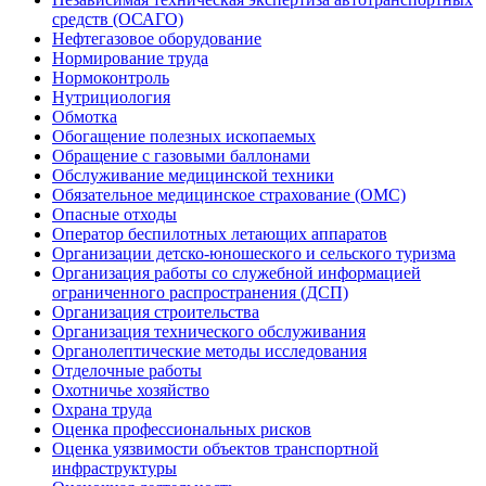
средств (ОСАГО)
Нефтегазовое оборудование
Нормирование труда
Нормоконтроль
Нутрициология
Обмотка
Обогащение полезных ископаемых
Обращение с газовыми баллонами
Обслуживание медицинской техники
Обязательное медицинское страхование (ОМС)
Опасные отходы
Оператор беспилотных летающих аппаратов
Организации детско-юношеского и сельского туризма
Организация работы со служебной информацией
ограниченного распространения (ДСП)
Организация строительства
Организация технического обслуживания
Органолептические методы исследования
Отделочные работы
Охотничье хозяйство
Охрана труда
Оценка профессиональных рисков
Оценка уязвимости объектов транспортной
инфраструктуры