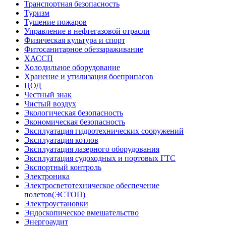
Транспортная безопасность
Туризм
Тушение пожаров
Управление в нефтегазовой отрасли
Физическая культура и спорт
Фитосанитарное обеззараживание
ХАССП
Холодильное оборудование
Хранение и утилизация боеприпасов
ЦОД
Честный знак
Чистый воздух
Экологическая безопасность
Экономическая безопасность
Эксплуатация гидротехнических сооружений
Эксплуатация котлов
Эксплуатация лазерного оборудования
Эксплуатация судоходных и портовых ГТС
Экспортный контроль
Электроника
Электросветотехническое обеспечение
полетов(ЭСТОП)
Электроустановки
Эндоскопическое вмешательство
Энергоаудит