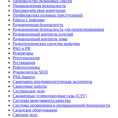
Производство резиновых смесей
Промышленная безопасность
Противодействие коррупции
Профилактика половых преступлений
Работа с лифтами
Радиационная безопасность
Радиационная безопасность для проектировщиков
Радиационный контроль изделий
Радиационный контроль лома
Радиотехнические средства разведки
РАО и РВ
Резервуары
Рентгенология
Реставрация
Робототехника
Руководители ЧОП
РХБ-Защита
Санитарно-эпидемиологическая экспертиза
Сварочные работы
Сестринское дело
Сжиженные углеводородные газы (СУГ)
Системы менеджмента качества
Системы оповещения в промышленной безопасности
Складское оборудование
Сметное дело