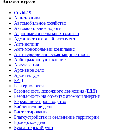
Каталог курсов
Covid-19
Авиатехника
Автомобильное хозяйство
Автомобильные дороги
Агрономия и сельское хозяйство
Административный регламент
Антидопинг
Антимонопольный комплаенс
Антитеррористическая защищенность
Арбитражное управление
Арт-терапия
Архивное дело
Архитектура
БАД
Бактериология
Безопасность дорожного движения (БДД)
Безопасность на объектах атомной энергии
Бережливое производство
Библиотечное дело
Биотестирование
Благоустройство и озеленение территорий
Брокерское дело
Бухгалтерский учет