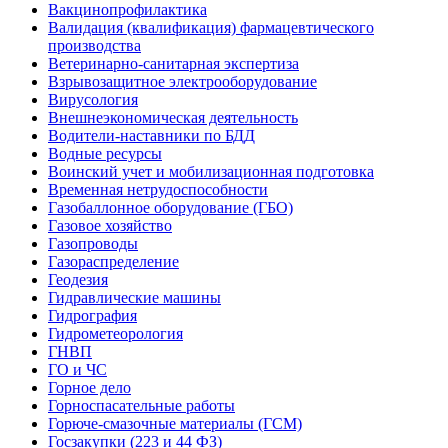
Вакцинопрофилактика
Валидация (квалификация) фармацевтического
производства
Ветеринарно-санитарная экспертиза
Взрывозащитное электрооборудование
Вирусология
Внешнеэкономическая деятельность
Водители-наставники по БДД
Водные ресурсы
Воинский учет и мобилизационная подготовка
Временная нетрудоспособности
Газобаллонное оборудование (ГБО)
Газовое хозяйство
Газопроводы
Газораспределение
Геодезия
Гидравлические машины
Гидрография
Гидрометеорология
ГНВП
ГО и ЧС
Горное дело
Горноспасательные работы
Горюче-смазочные материалы (ГСМ)
Госзакупки (223 и 44 ФЗ)