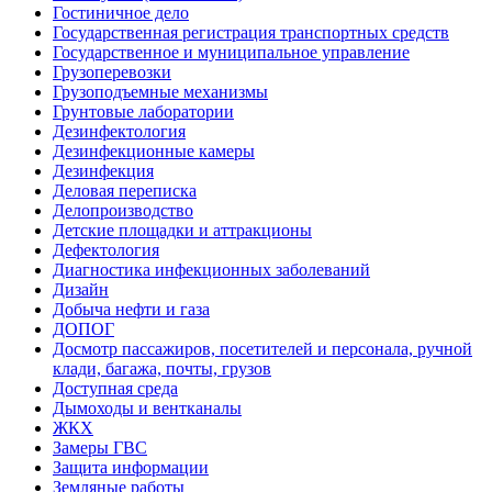
Гостиничное дело
Государственная регистрация транспортных средств
Государственное и муниципальное управление
Грузоперевозки
Грузоподъемные механизмы
Грунтовые лаборатории
Дезинфектология
Дезинфекционные камеры
Дезинфекция
Деловая переписка
Делопроизводство
Детские площадки и аттракционы
Дефектология
Диагностика инфекционных заболеваний
Дизайн
Добыча нефти и газа
ДОПОГ
Досмотр пассажиров, посетителей и персонала, ручной
клади, багажа, почты, грузов
Доступная среда
Дымоходы и вентканалы
ЖКХ
Замеры ГВС
Защита информации
Земляные работы