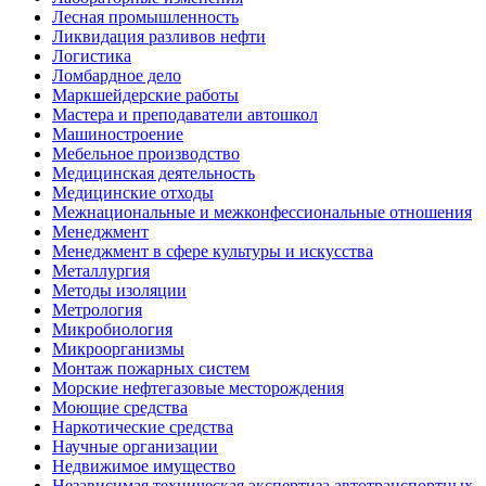
Лесная промышленность
Ликвидация разливов нефти
Логистика
Ломбардное дело
Маркшейдерские работы
Мастера и преподаватели автошкол
Машиностроение
Мебельное производство
Медицинская деятельность
Медицинские отходы
Межнациональные и межконфессиональные отношения
Менеджмент
Менеджмент в сфере культуры и искусства
Металлургия
Методы изоляции
Метрология
Микробиология
Микроорганизмы
Монтаж пожарных систем
Морские нефтегазовые месторождения
Моющие средства
Наркотические средства
Научные организации
Недвижимое имущество
Независимая техническая экспертиза автотранспортных