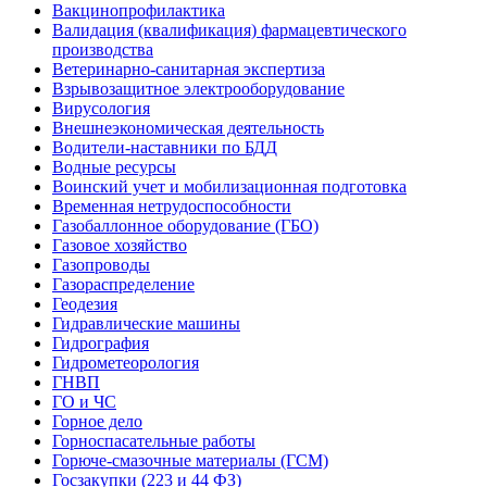
Вакцинопрофилактика
Валидация (квалификация) фармацевтического
производства
Ветеринарно-санитарная экспертиза
Взрывозащитное электрооборудование
Вирусология
Внешнеэкономическая деятельность
Водители-наставники по БДД
Водные ресурсы
Воинский учет и мобилизационная подготовка
Временная нетрудоспособности
Газобаллонное оборудование (ГБО)
Газовое хозяйство
Газопроводы
Газораспределение
Геодезия
Гидравлические машины
Гидрография
Гидрометеорология
ГНВП
ГО и ЧС
Горное дело
Горноспасательные работы
Горюче-смазочные материалы (ГСМ)
Госзакупки (223 и 44 ФЗ)