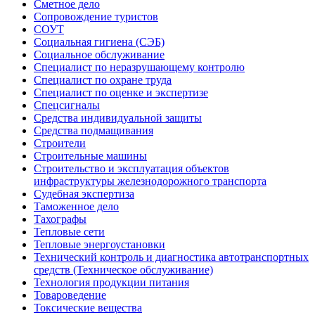
Сметное дело
Сопровождение туристов
СОУТ
Социальная гигиена (СЭБ)
Социальное обслуживание
Специалист по неразрушающему контролю
Специалист по охране труда
Специалист по оценке и экспертизе
Спецсигналы
Средства индивидуальной защиты
Средства подмащивания
Строители
Строительные машины
Строительство и эксплуатация объектов
инфраструктуры железнодорожного транспорта
Судебная экспертиза
Таможенное дело
Тахографы
Тепловые сети
Тепловые энергоустановки
Технический контроль и диагностика автотранспортных
средств (Техническое обслуживание)
Технология продукции питания
Товароведение
Токсические вещества