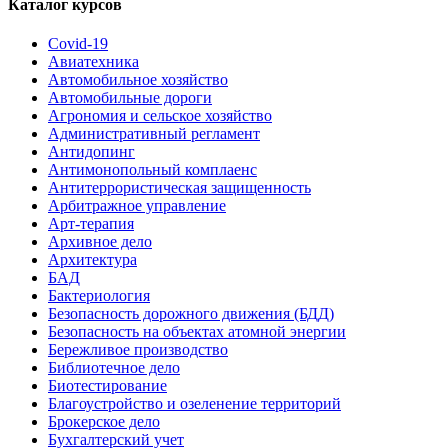
Каталог курсов
Covid-19
Авиатехника
Автомобильное хозяйство
Автомобильные дороги
Агрономия и сельское хозяйство
Административный регламент
Антидопинг
Антимонопольный комплаенс
Антитеррористическая защищенность
Арбитражное управление
Арт-терапия
Архивное дело
Архитектура
БАД
Бактериология
Безопасность дорожного движения (БДД)
Безопасность на объектах атомной энергии
Бережливое производство
Библиотечное дело
Биотестирование
Благоустройство и озеленение территорий
Брокерское дело
Бухгалтерский учет