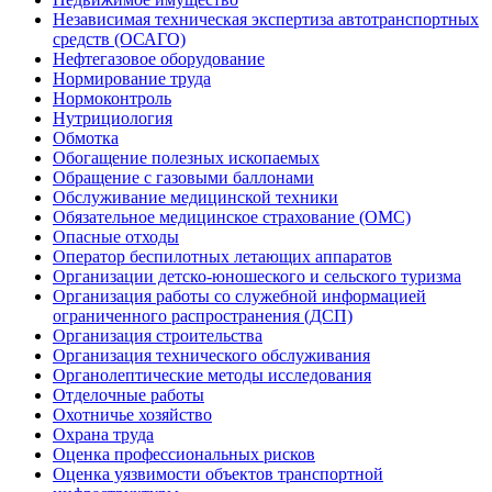
Независимая техническая экспертиза автотранспортных
средств (ОСАГО)
Нефтегазовое оборудование
Нормирование труда
Нормоконтроль
Нутрициология
Обмотка
Обогащение полезных ископаемых
Обращение с газовыми баллонами
Обслуживание медицинской техники
Обязательное медицинское страхование (ОМС)
Опасные отходы
Оператор беспилотных летающих аппаратов
Организации детско-юношеского и сельского туризма
Организация работы со служебной информацией
ограниченного распространения (ДСП)
Организация строительства
Организация технического обслуживания
Органолептические методы исследования
Отделочные работы
Охотничье хозяйство
Охрана труда
Оценка профессиональных рисков
Оценка уязвимости объектов транспортной