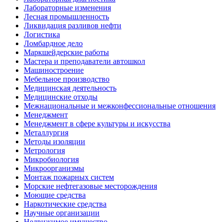
Лабораторные изменения
Лесная промышленность
Ликвидация разливов нефти
Логистика
Ломбардное дело
Маркшейдерские работы
Мастера и преподаватели автошкол
Машиностроение
Мебельное производство
Медицинская деятельность
Медицинские отходы
Межнациональные и межконфессиональные отношения
Менеджмент
Менеджмент в сфере культуры и искусства
Металлургия
Методы изоляции
Метрология
Микробиология
Микроорганизмы
Монтаж пожарных систем
Морские нефтегазовые месторождения
Моющие средства
Наркотические средства
Научные организации
Недвижимое имущество