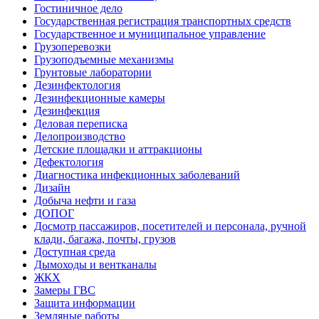
Гостиничное дело
Государственная регистрация транспортных средств
Государственное и муниципальное управление
Грузоперевозки
Грузоподъемные механизмы
Грунтовые лаборатории
Дезинфектология
Дезинфекционные камеры
Дезинфекция
Деловая переписка
Делопроизводство
Детские площадки и аттракционы
Дефектология
Диагностика инфекционных заболеваний
Дизайн
Добыча нефти и газа
ДОПОГ
Досмотр пассажиров, посетителей и персонала, ручной
клади, багажа, почты, грузов
Доступная среда
Дымоходы и вентканалы
ЖКХ
Замеры ГВС
Защита информации
Земляные работы