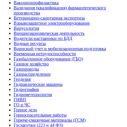
Вакцинопрофилактика
Валидация (квалификация) фармацевтического
производства
Ветеринарно-санитарная экспертиза
Взрывозащитное электрооборудование
Вирусология
Внешнеэкономическая деятельность
Водители-наставники по БДД
Водные ресурсы
Воинский учет и мобилизационная подготовка
Временная нетрудоспособности
Газобаллонное оборудование (ГБО)
Газовое хозяйство
Газопроводы
Газораспределение
Геодезия
Гидравлические машины
Гидрография
Гидрометеорология
ГНВП
ГО и ЧС
Горное дело
Горноспасательные работы
Горюче-смазочные материалы (ГСМ)
Госзакупки (223 и 44 ФЗ)