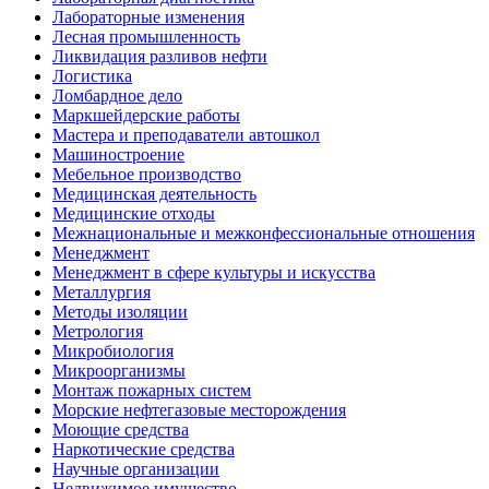
Лабораторные изменения
Лесная промышленность
Ликвидация разливов нефти
Логистика
Ломбардное дело
Маркшейдерские работы
Мастера и преподаватели автошкол
Машиностроение
Мебельное производство
Медицинская деятельность
Медицинские отходы
Межнациональные и межконфессиональные отношения
Менеджмент
Менеджмент в сфере культуры и искусства
Металлургия
Методы изоляции
Метрология
Микробиология
Микроорганизмы
Монтаж пожарных систем
Морские нефтегазовые месторождения
Моющие средства
Наркотические средства
Научные организации
Недвижимое имущество