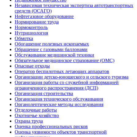
Независимая техническая экспертиза автотранспортных
средств (ОСАГО)
Нефтегазовое оборудование
Нормирование труда
Нормоконтроль
Нутрициология
Обмотка
Обогащение полезных ископаемых
Обращение с газовыми баллонами
Обслуживание медицинской техники
Обязательное медицинское страхование (ОМС)
Опасные отходы
Оператор беспилотных летающих аппаратов
Организации детско-юношеского и сельского туризма
Организация работы со служебной информацией
ограниченного распространения (ДСП)
Организация строительства
Организация технического обслуживания
Органолептические методы исследования
Отделочные работы
Охотничье хозяйство
Охрана труда
Оценка профессиональных рисков
Оценка уязвимости объектов транспортной