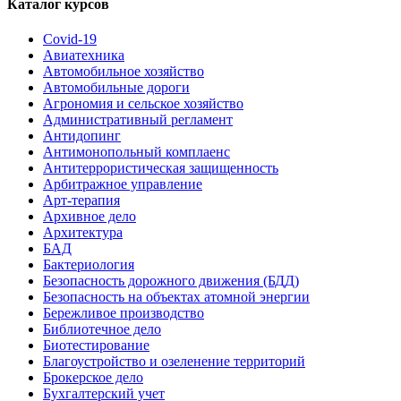
Каталог курсов
Covid-19
Авиатехника
Автомобильное хозяйство
Автомобильные дороги
Агрономия и сельское хозяйство
Административный регламент
Антидопинг
Антимонопольный комплаенс
Антитеррористическая защищенность
Арбитражное управление
Арт-терапия
Архивное дело
Архитектура
БАД
Бактериология
Безопасность дорожного движения (БДД)
Безопасность на объектах атомной энергии
Бережливое производство
Библиотечное дело
Биотестирование
Благоустройство и озеленение территорий
Брокерское дело
Бухгалтерский учет