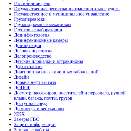
Гостиничное дело
Государственная регистрация транспортных средств
Государственное и муниципальное управление
Грузоперевозки
Грузоподъемные механизмы
Грунтовые лаборатории
Дезинфектология
Дезинфекционные камеры
Дезинфекция
Деловая переписка
Делопроизводство
Детские площадки и аттракционы
Дефектология
Диагностика инфекционных заболеваний
Дизайн
Добыча нефти и газа
ДОПОГ
Досмотр пассажиров, посетителей и персонала, ручной
клади, багажа, почты, грузов
Доступная среда
Дымоходы и вентканалы
ЖКХ
Замеры ГВС
Защита информации
Земляные работы