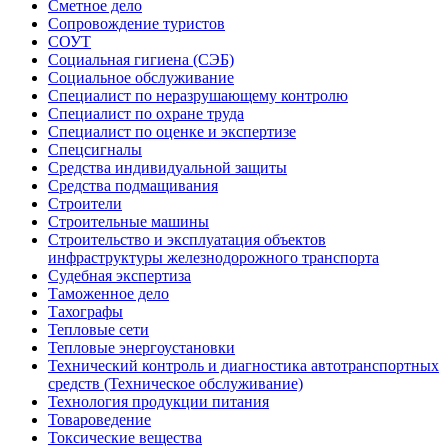
Сметное дело
Сопровождение туристов
СОУТ
Социальная гигиена (СЭБ)
Социальное обслуживание
Специалист по неразрушающему контролю
Специалист по охране труда
Специалист по оценке и экспертизе
Спецсигналы
Средства индивидуальной защиты
Средства подмащивания
Строители
Строительные машины
Строительство и эксплуатация объектов
инфраструктуры железнодорожного транспорта
Судебная экспертиза
Таможенное дело
Тахографы
Тепловые сети
Тепловые энергоустановки
Технический контроль и диагностика автотранспортных
средств (Техническое обслуживание)
Технология продукции питания
Товароведение
Токсические вещества