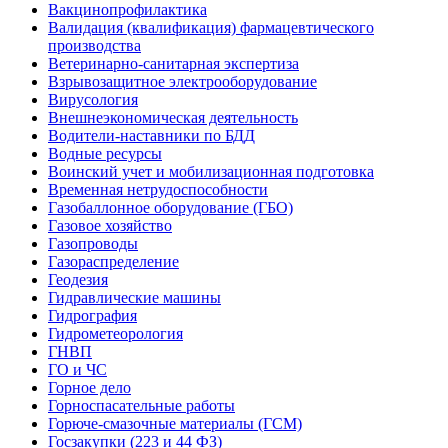
Вакцинопрофилактика
Валидация (квалификация) фармацевтического
производства
Ветеринарно-санитарная экспертиза
Взрывозащитное электрооборудование
Вирусология
Внешнеэкономическая деятельность
Водители-наставники по БДД
Водные ресурсы
Воинский учет и мобилизационная подготовка
Временная нетрудоспособности
Газобаллонное оборудование (ГБО)
Газовое хозяйство
Газопроводы
Газораспределение
Геодезия
Гидравлические машины
Гидрография
Гидрометеорология
ГНВП
ГО и ЧС
Горное дело
Горноспасательные работы
Горюче-смазочные материалы (ГСМ)
Госзакупки (223 и 44 ФЗ)