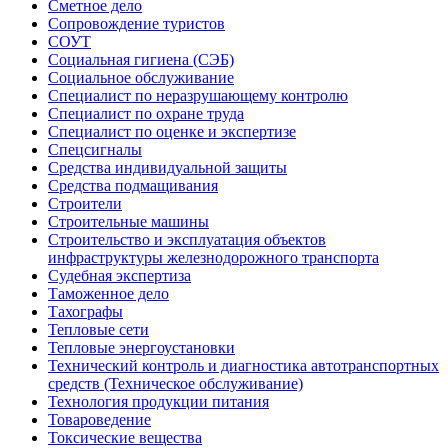
Сметное дело
Сопровождение туристов
СОУТ
Социальная гигиена (СЭБ)
Социальное обслуживание
Специалист по неразрушающему контролю
Специалист по охране труда
Специалист по оценке и экспертизе
Спецсигналы
Средства индивидуальной защиты
Средства подмащивания
Строители
Строительные машины
Строительство и эксплуатация объектов
инфраструктуры железнодорожного транспорта
Судебная экспертиза
Таможенное дело
Тахографы
Тепловые сети
Тепловые энергоустановки
Технический контроль и диагностика автотранспортных
средств (Техническое обслуживание)
Технология продукции питания
Товароведение
Токсические вещества