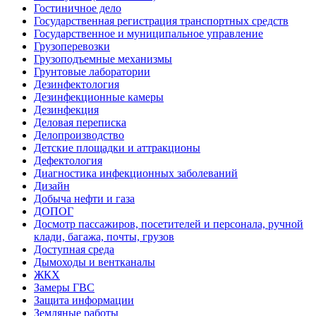
Гостиничное дело
Государственная регистрация транспортных средств
Государственное и муниципальное управление
Грузоперевозки
Грузоподъемные механизмы
Грунтовые лаборатории
Дезинфектология
Дезинфекционные камеры
Дезинфекция
Деловая переписка
Делопроизводство
Детские площадки и аттракционы
Дефектология
Диагностика инфекционных заболеваний
Дизайн
Добыча нефти и газа
ДОПОГ
Досмотр пассажиров, посетителей и персонала, ручной
клади, багажа, почты, грузов
Доступная среда
Дымоходы и вентканалы
ЖКХ
Замеры ГВС
Защита информации
Земляные работы