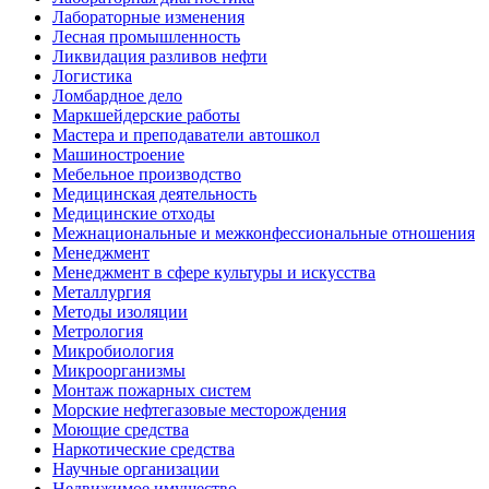
Лабораторные изменения
Лесная промышленность
Ликвидация разливов нефти
Логистика
Ломбардное дело
Маркшейдерские работы
Мастера и преподаватели автошкол
Машиностроение
Мебельное производство
Медицинская деятельность
Медицинские отходы
Межнациональные и межконфессиональные отношения
Менеджмент
Менеджмент в сфере культуры и искусства
Металлургия
Методы изоляции
Метрология
Микробиология
Микроорганизмы
Монтаж пожарных систем
Морские нефтегазовые месторождения
Моющие средства
Наркотические средства
Научные организации
Недвижимое имущество