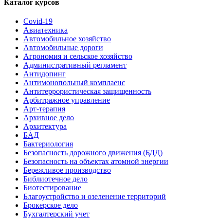
Каталог курсов
Covid-19
Авиатехника
Автомобильное хозяйство
Автомобильные дороги
Агрономия и сельское хозяйство
Административный регламент
Антидопинг
Антимонопольный комплаенс
Антитеррористическая защищенность
Арбитражное управление
Арт-терапия
Архивное дело
Архитектура
БАД
Бактериология
Безопасность дорожного движения (БДД)
Безопасность на объектах атомной энергии
Бережливое производство
Библиотечное дело
Биотестирование
Благоустройство и озеленение территорий
Брокерское дело
Бухгалтерский учет