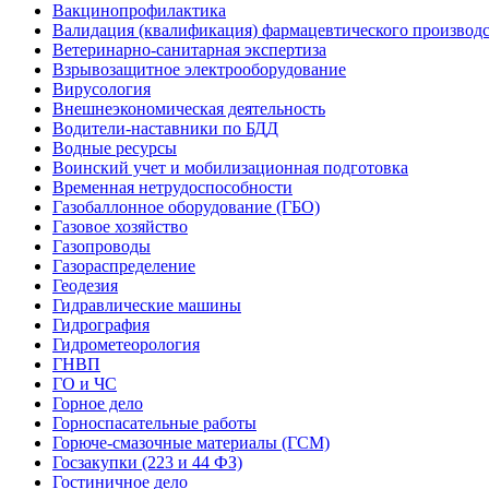
Вакцинопрофилактика
Валидация (квалификация) фармацевтического производс
Ветеринарно-санитарная экспертиза
Взрывозащитное электрооборудование
Вирусология
Внешнеэкономическая деятельность
Водители-наставники по БДД
Водные ресурсы
Воинский учет и мобилизационная подготовка
Временная нетрудоспособности
Газобаллонное оборудование (ГБО)
Газовое хозяйство
Газопроводы
Газораспределение
Геодезия
Гидравлические машины
Гидрография
Гидрометеорология
ГНВП
ГО и ЧС
Горное дело
Горноспасательные работы
Горюче-смазочные материалы (ГСМ)
Госзакупки (223 и 44 ФЗ)
Гостиничное дело