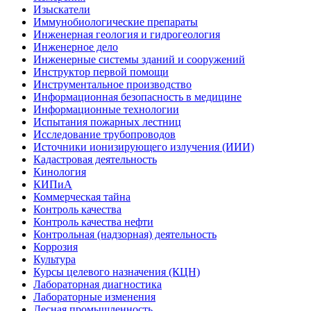
Изыскатели
Иммунобиологические препараты
Инженерная геология и гидрогеология
Инженерное дело
Инженерные системы зданий и сооружений
Инструктор первой помощи
Инструментальное производство
Информационная безопасность в медицине
Информационные технологии
Испытания пожарных лестниц
Исследование трубопроводов
Источники ионизирующего излучения (ИИИ)
Кадастровая деятельность
Кинология
КИПиА
Коммерческая тайна
Контроль качества
Контроль качества нефти
Контрольная (надзорная) деятельность
Коррозия
Культура
Курсы целевого назначения (КЦН)
Лабораторная диагностика
Лабораторные изменения
Лесная промышленность