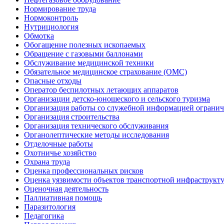
Нормирование труда
Нормоконтроль
Нутрициология
Обмотка
Обогащение полезных ископаемых
Обращение с газовыми баллонами
Обслуживание медицинской техники
Обязательное медицинское страхование (ОМС)
Опасные отходы
Оператор беспилотных летающих аппаратов
Организации детско-юношеского и сельского туризма
Организация работы со служебной информацией огранич
Организация строительства
Организация технического обслуживания
Органолептические методы исследования
Отделочные работы
Охотничье хозяйство
Охрана труда
Оценка профессиональных рисков
Оценка уязвимости объектов транспортной инфраструкт
Оценочная деятельность
Паллиативная помощь
Паразитология
Педагогика