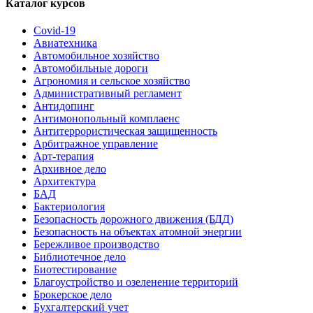
Каталог курсов
Covid-19
Авиатехника
Автомобильное хозяйство
Автомобильные дороги
Агрономия и сельское хозяйство
Административный регламент
Антидопинг
Антимонопольный комплаенс
Антитеррористическая защищенность
Арбитражное управление
Арт-терапия
Архивное дело
Архитектура
БАД
Бактериология
Безопасность дорожного движения (БДД)
Безопасность на объектах атомной энергии
Бережливое производство
Библиотечное дело
Биотестирование
Благоустройство и озеленение территорий
Брокерское дело
Бухгалтерский учет