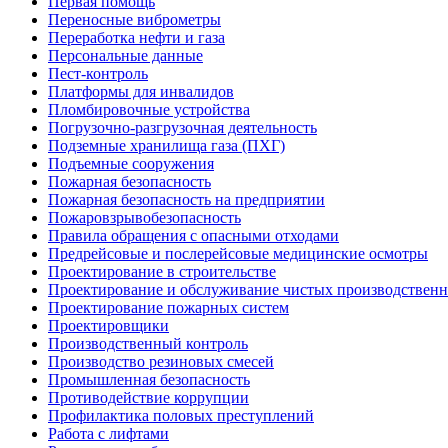
Первая помощь
Переносные виброметры
Переработка нефти и газа
Персональные данные
Пест-контроль
Платформы для инвалидов
Пломбировочные устройства
Погрузочно-разгрузочная деятельность
Подземные хранилища газа (ПХГ)
Подъемные сооружения
Пожарная безопасность
Пожарная безопасность на предприятии
Пожаровзрывобезопасность
Правила обращения с опасными отходами
Предрейсовые и послерейсовые медицинские осмотры
Проектирование в строительстве
Проектирование и обслуживание чистых производствен
Проектирование пожарных систем
Проектировщики
Производственный контроль
Производство резиновых смесей
Промышленная безопасность
Противодействие коррупции
Профилактика половых преступлений
Работа с лифтами