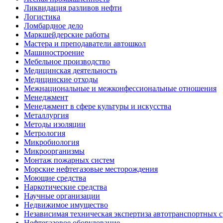
Ликвидация разливов нефти
Логистика
Ломбардное дело
Маркшейдерские работы
Мастера и преподаватели автошкол
Машиностроение
Мебельное производство
Медицинская деятельность
Медицинские отходы
Межнациональные и межконфессиональные отношения
Менеджмент
Менеджмент в сфере культуры и искусства
Металлургия
Методы изоляции
Метрология
Микробиология
Микроорганизмы
Монтаж пожарных систем
Морские нефтегазовые месторождения
Моющие средства
Наркотические средства
Научные организации
Недвижимое имущество
Независимая техническая экспертиза автотранспортных 
Нефтегазовое оборудование