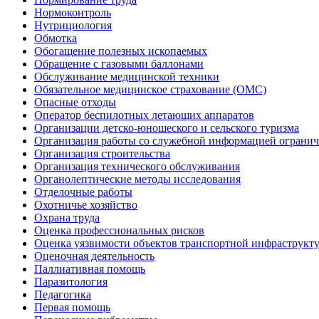
Нормоконтроль
Нутрициология
Обмотка
Обогащение полезных ископаемых
Обращение с газовыми баллонами
Обслуживание медицинской техники
Обязательное медицинское страхование (ОМС)
Опасные отходы
Оператор беспилотных летающих аппаратов
Организации детско-юношеского и сельского туризма
Организация работы со служебной информацией огранич
Организация строительства
Организация технического обслуживания
Органолептические методы исследования
Отделочные работы
Охотничье хозяйство
Охрана труда
Оценка профессиональных рисков
Оценка уязвимости объектов транспортной инфраструкт
Оценочная деятельность
Паллиативная помощь
Паразитология
Педагогика
Первая помощь