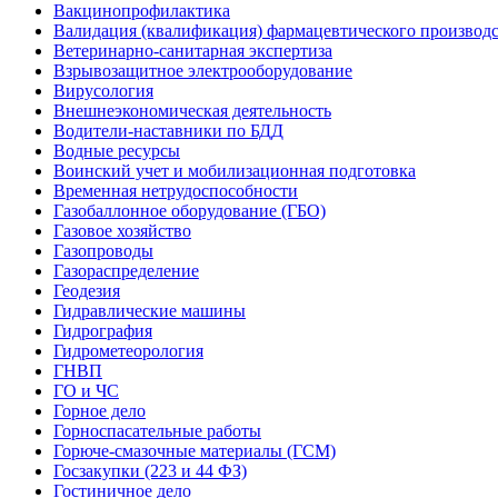
Вакцинопрофилактика
Валидация (квалификация) фармацевтического производс
Ветеринарно-санитарная экспертиза
Взрывозащитное электрооборудование
Вирусология
Внешнеэкономическая деятельность
Водители-наставники по БДД
Водные ресурсы
Воинский учет и мобилизационная подготовка
Временная нетрудоспособности
Газобаллонное оборудование (ГБО)
Газовое хозяйство
Газопроводы
Газораспределение
Геодезия
Гидравлические машины
Гидрография
Гидрометеорология
ГНВП
ГО и ЧС
Горное дело
Горноспасательные работы
Горюче-смазочные материалы (ГСМ)
Госзакупки (223 и 44 ФЗ)
Гостиничное дело