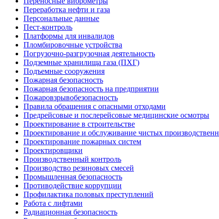
Переносные виброметры
Переработка нефти и газа
Персональные данные
Пест-контроль
Платформы для инвалидов
Пломбировочные устройства
Погрузочно-разгрузочная деятельность
Подземные хранилища газа (ПХГ)
Подъемные сооружения
Пожарная безопасность
Пожарная безопасность на предприятии
Пожаровзрывобезопасность
Правила обращения с опасными отходами
Предрейсовые и послерейсовые медицинские осмотры
Проектирование в строительстве
Проектирование и обслуживание чистых производствен
Проектирование пожарных систем
Проектировщики
Производственный контроль
Производство резиновых смесей
Промышленная безопасность
Противодействие коррупции
Профилактика половых преступлений
Работа с лифтами
Радиационная безопасность