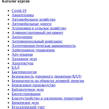
Каталог курсов
Covid-19
Авиатехника
Автомобильное хозяйство
Автомобильные дороги
Агрономия и сельское хозяйство
Административный регламент
Антидопинг
Антимонопольный комплаенс
Антитеррористическая защищенность
Арбитражное управление
Арт-терапия
Архивное дело
Архитектура
БАД
Бактериология
Безопасность дорожного движения (БДД)
Безопасность на объектах атомной энергии
Бережливое производство
Библиотечное дело
Биотестирование
Благоустройство и озеленение территорий
Брокерское дело
Бухгалтерский учет