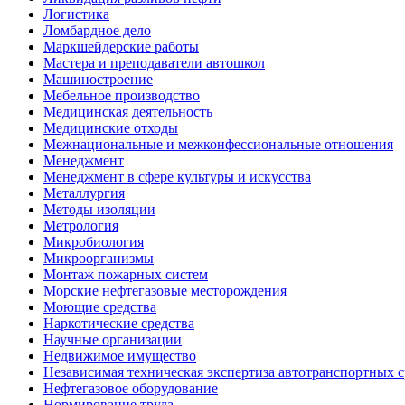
Логистика
Ломбардное дело
Маркшейдерские работы
Мастера и преподаватели автошкол
Машиностроение
Мебельное производство
Медицинская деятельность
Медицинские отходы
Межнациональные и межконфессиональные отношения
Менеджмент
Менеджмент в сфере культуры и искусства
Металлургия
Методы изоляции
Метрология
Микробиология
Микроорганизмы
Монтаж пожарных систем
Морские нефтегазовые месторождения
Моющие средства
Наркотические средства
Научные организации
Недвижимое имущество
Независимая техническая экспертиза автотранспортных 
Нефтегазовое оборудование
Нормирование труда